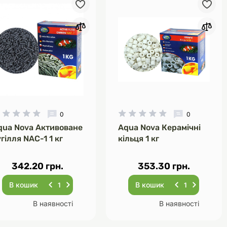
Інструменти для
Домашній затишок
догляду
Освітлення
0
0
qua Nova Активоване
Aqua Nova Керамічні
Амуніція
гілля NAC-1 1 кг
кільця 1 кг
Автоаксесуари
Декорації
342.20 грн.
353.30 грн.
В кошик
В кошик
В наявності
В наявності