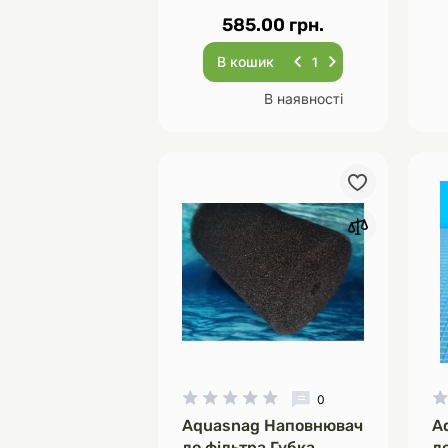
585.00 грн.
В кошик
В наявності
0
Aquasnag Наповнювач
A
до фільтра Губка
д