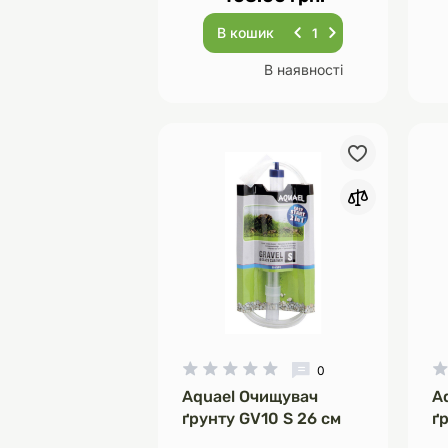
В кошик
В наявності
0
Aquael Очищувач
A
ґрунту GV10 S 26 см
ґ