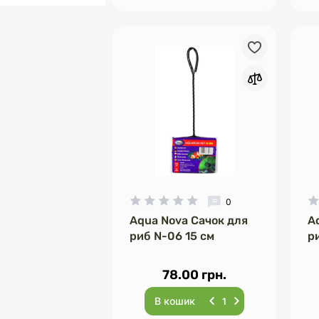
0
Aqua Nova Сачок для
A
риб N-06 15 см
р
78.00 грн.
В кошик