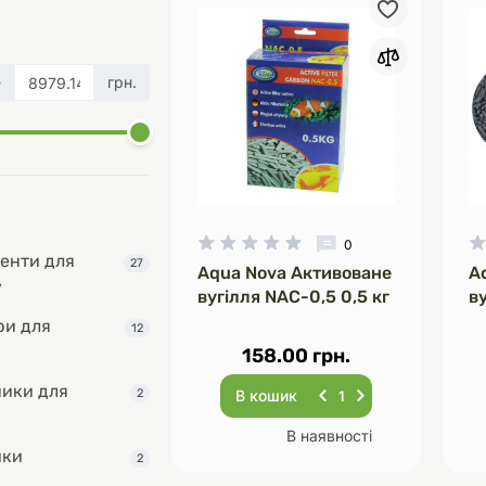
-
грн.
д
шки
щі
ки та переноски
Домашній затишок
Засоби для догляду
Наповнювачі
три
Обігрівачі
0
енти для
27
Aqua Nova Активоване
A
д
Інструменти для
у
вугілля NAC-0,5 0,5 кг
ву
Переноски
догляду
Засоби для догляду
ри для
12
158.00 грн.
ники для
2
В кошик
В наявності
ики
2
ети та аскесуари
ти
Аксесуари