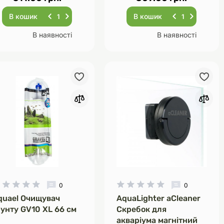
В кошик
В кошик
В наявності
В наявності
0
0
quael Очищувач
AquaLighter aCleaner
рунту GV10 XL 66 см
Скребок для
акваріума магнітний