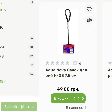
ці
1
 10
К
6
va
10
ag
19
0
r
2
Aqua Nova Сачок для
A
r
13
риб N-03 7,5 см
р
 15
49.00 грн.
В кошик
Виберіть фільтри
В наявності