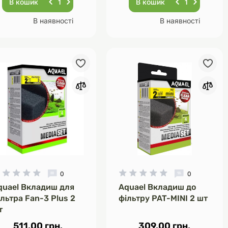
В кошик
В кошик
В наявності
В наявності
0
0
quael Вкладиш для
Aquael Вкладиш до
льтра Fan-3 Plus 2
фільтру PAT-MINI 2 шт
т
511.00 грн.
309.00 грн.