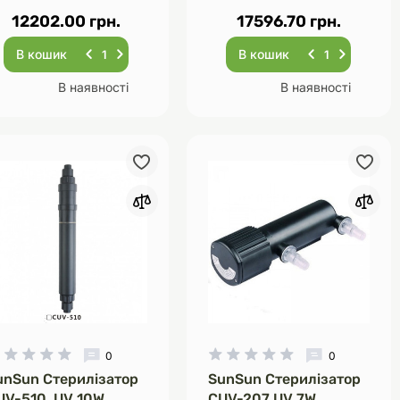
12202.00 грн.
17596.70 грн.
В кошик
В кошик
В наявності
В наявності
0
0
unSun Стерилізатор
SunSun Стерилізатор
UV-510, UV 10W
CUV-207 UV 7W