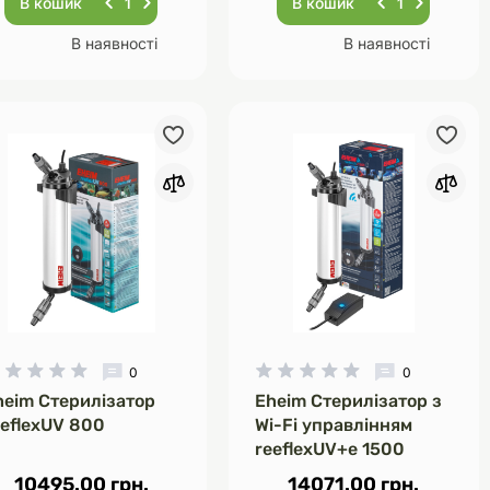
В кошик
В кошик
В наявності
В наявності
0
0
heim Стерилізатор
Eheim Стерилізатор з
eeflexUV 800
Wi-Fi управлінням
reeflexUV+e 1500
10495.00 грн.
14071.00 грн.