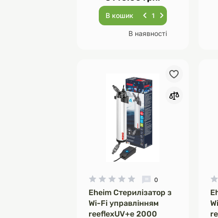
В кошик
В наявності
0
Eheim Стерилізатор з
E
Wi-Fi управлінням
W
reeflexUV+e 2000
r