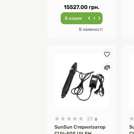
15527.00 грн.
В кошик
В наявності
0
SunSun Стерилізатор
S
CUV-505 UV 5W
C