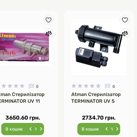
Інструменти для
Домашній затишок
догляду
Освітлення
Амуніція
Автоаксесуари
Декорації
0
0
tman Стерилізатор
Atman Стерилізатор
ERMINATOR UV 11
TERMINATOR UV 5
3650.60 грн.
2734.70 грн.
В кошик
В кошик