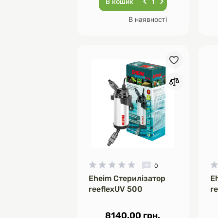
В кошик
В наявності
0
Eheim Стерилізатор
E
reeflexUV 500
r
8140.00 грн.