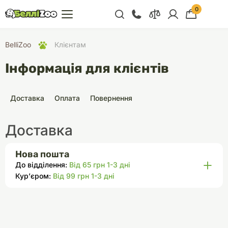
0
+38 (068) 300 91 91
BelliZoo
Клієнтам
Відділ продажу
Інформація для клієнтів
+38 (093) 300 91 91
+38 (099) 300 91 91
Доставка
Оплата
Повернення
Відділ підтримки
Доставка
+38 (068) 479 28
76
Нова пошта
До відділення:
Від 65 грн 1-3 дні
Кур’єром:
Від 99 грн 1-3 дні