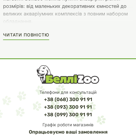
розмірів: від маленьких декоративних ємностей до
великих акваріумних комплексів з повним набором
обладнання.
Акваріуми: на що звернути увагу при
ЧИТАТИ ПОВНІСТЮ
покупці
Щоб купити акваріум, який ідеально підходить саме
вам, продумайте кілька ключових моментів:
Тип акваріума (прісноводний або морський);
Розмір і форма моделі;
Телефони для консультацій
Обладнання та аксесуари для акваріума;
+38 (068) 300 91 91
Тип і кількість підводних мешканців і рослин.
+38 (093) 300 91 91
+38 (099) 300 91 91
Вибір прісноводного або
Графік роботи магазинів
морського акваріума
Опрацьовуємо ваші замовлення