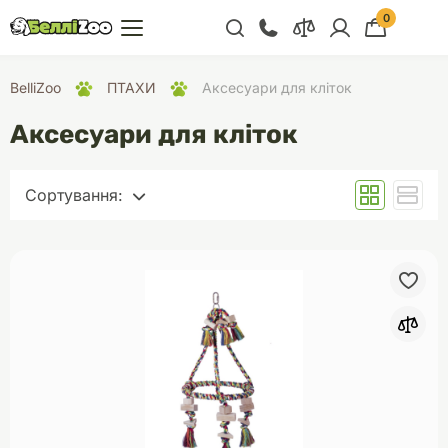
0
+38 (068) 300 91 91
BelliZoo
ПТАХИ
Аксесуари для кліток
Відділ продажу
Аксесуари для кліток
+38 (093) 300 91 91
+38 (099) 300 91 91
Сортування:
Відділ підтримки
За замовчуванням
+38 (068) 479 28
Спочатку дешеві
76
Спочатку дорогі
За популярністю