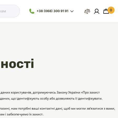
0
 кошик
+38 (068) 300 91 91
Відділ
Ваш кошик порожній :(
продажу
+38 (093) 300
91 91
+38 (099) 300
91 91
ності
Іграшки
Наповнювачі
Посуд
Посуд
Все для морської
Обладнання
Відділ
акваріумістики
підтримки
+38 (068) 479
28 76
 даних користувачів, дотримуючись Закону України «Про захист 
аних, що ідентифікують особу або дозволяють її ідентифікувати.
и
Засоби для догляду
Здоров'я
Клітки
Аксесуари для кліток
зині, нам потрібні ваші контактні дані, щоб ми могли зв’язатися з вами, 
Стерилізатори
м і забезпечуємо їх захист.