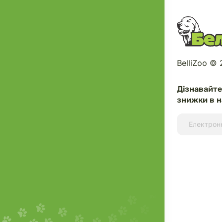
BelliZoo ©
Дізнавайт
знижки в н