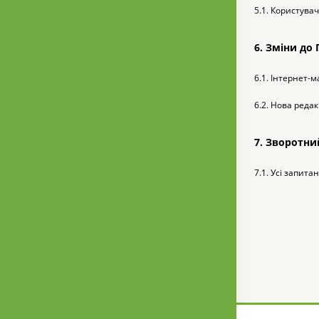
5.1. Користува
6. Зміни до
6.1. Інтернет-
6.2. Нова редак
7. Зворотни
7.1. Усі запит