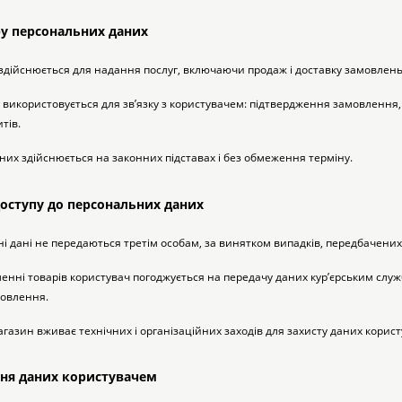
ру персональних даних
х здійснюється для надання послуг, включаючи продаж і доставку замовлень
я використовується для зв’язку з користувачем: підтвердження замовлення, 
тів.
аних здійснюється на законних підставах і без обмеження терміну.
доступу до персональних даних
ні дані не передаються третім особам, за винятком випадків, передбачени
ленні товарів користувач погоджується на передачу даних кур’єрським слу
овлення.
магазин вживає технічних і організаційних заходів для захисту даних корист
ння даних користувачем