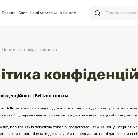
Ваш
Бренди
Блог
Наші магазини
Клієнтам
Політика конфіденційності
ітика конфіденцій
яд
для акваріума
ріуми
Ласощі
Ласощі
Наповнювачі
Корм
Акваріуми
Корм
нфіденційності Bellizoo.com.ua
ин Bellizoo з великою відповідальністю ставиться до захисту персональних
аних». Під персональними даними розуміється інформація або сукупність д
іція
носки
суари для кліток
щі
рації
Здоров'я
Туалети та аксесуар
Здоров'я
Здоров'я
слуг, пов’язаних із покупкою товарів, представлених у нашому інтернет-мага
ресори
Помпи
мовлення та організувати доставку. Ми не передаємо ваші дані третім особа