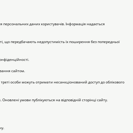
ття персональних даних користувачів. Інформація надається 
Інструменти для
Домашній затишок
догляду
Освітлення
і, що передбачають недопустимість їх поширення без попередньої 
онфіденційності.
ування сайтом.
Амуніція
, треті особи можуть отримати несанкціонований доступ до облікового 
Автоаксесуари
Декорації
 Оновлені умови публікуються на відповідній сторінці сайту.
ну.