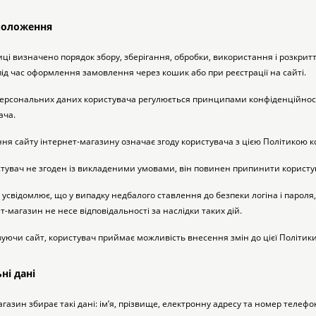
 положення
ітиці визначено порядок збору, зберігання, обробки, використання і розкри
д
шки
щі
ки та переноски
Домашній затишок
Засоби для догляду
Наповнювачі
ід час оформлення замовлення через кошик або при реєстрації на сайті.
три
Обігрівачі
 персональних даних користувача регулюється принципами конфіденційност
ача.
ння сайту інтернет-магазину означає згоду користувача з цією Політикою к
стувач не згоден із викладеними умовами, він повинен припинити корист
д
Інструменти для
ч усвідомлює, що у випадку недбалого ставлення до безпеки логіна і пароля
Переноски
догляду
Засоби для догляду
т-магазин не несе відповідальності за наслідки таких дій.
вуючи сайт, користувач приймає можливість внесення змін до цієї Політики.
ні дані
агазин збирає такі дані: ім’я, прізвище, електронну адресу та номер телефо
ети та аскесуари
ти
Аксесуари