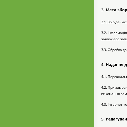
3. Мета збо
3.1. Збір дани
3.2. Інформаці
заявок або запи
3.3. Обробка д
4. Надання 
4.1. Персональ
4.2. При замов
виконання зам
4.3. Інтернет-
5. Редагува