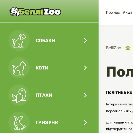
Про нас
Акції
СОБАКИ
BelliZoo
Пол
КОТИ
Корм
Корм
Корм
Догл
CO2 
Тера
Політика ко
ПТАХИ
Інтернет-магаз
персональних д
Амун
Пере
Аксе
Ласо
Деко
ГРИЗУНИ
Для надання по
Комп
підтвердити за