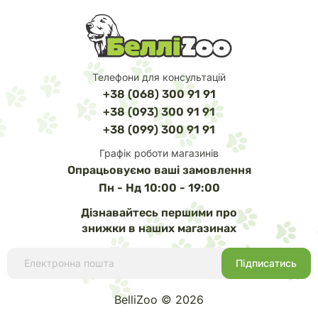
Електромеханічний обігрівач (традиційний
терморегулятор з механічним налаштуванням);
Електронний обігрівач (цифрове керування з
високою точністю підтримки температури);
Телефони для консультацій
Нагрівальний кабель (розміщується під ґрунтом,
+38 (068) 300 91 91
забезпечує рівномірне підігрівання);
+38 (093) 300 91 91
Нагрівальний килимок (підставка під акваріум,
+38 (099) 300 91 91
непомітна та естетична);
Графік роботи магазинів
Проточний терморегулятор (зовнішній монтаж,
Опрацьовуємо ваші замовлення
легке обслуговування).
Пн - Нд 10:00 - 19:00
Початківцям найкраще підійде електромеханічний
Дізнавайтесь першими про
терморегулятор, оскільки це зручне і бюджетне
знижки в наших магазинах
рішення. Він простий в користуванні та ідеально
впорається із завданням підтримки температури води
на комфортному рівні.
BelliZoo © 2026
Переваги сучасних електронних