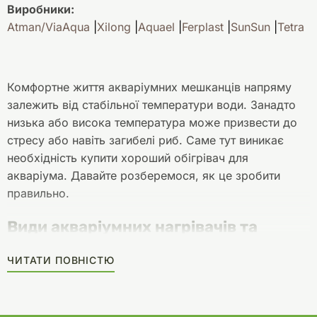
Виробники:
Atman/ViaAqua
Xilong
Aquael
Ferplast
SunSun
Tetra
Комфортне життя акваріумних мешканців напряму
залежить від стабільної температури води. Занадто
низька або висока температура може призвести до
стресу або навіть загибелі риб. Саме тут виникає
необхідність купити хороший обігрівач для
акваріума. Давайте розберемося, як це зробити
правильно.
Види акваріумних нагрівачів та
особливості вибору
ЧИТАТИ ПОВНІСТЮ
На сьогодні у продажу представлені декілька
основних видів нагрівачів для акваріумів: