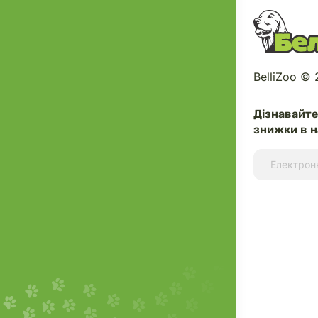
BelliZoo ©
Дізнавайт
знижки в н