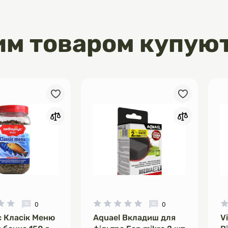
дних та морських акваріумів:
 використання.
ерегріву: безпечний для всіх
им товаром купую
кваріума.
ходить для акватераріумів: також
ня для водних черепах та інших
а це вдень і вночі
ь і Ніч» дозволяє легко
 щоденні зміни температури.
іть відповідний режим обігрівача
уйте температуру. Увечері
є на зниження рівня освітлення,
перемикаючи обігрівач у нічний
а поступово охолоджується до
 температури. Вранці, з першими
онця, вода знову починає
.
0
0
с Класік Меню
Aquael Вкладиш для
V