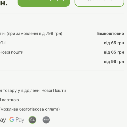
н.
Інструменти для
Домашній затишок
ні (при замовленні від 799 грн)
Безкоштовно
догляду
Освітлення
їні
від 65 грн
Нової пошти
від 65 грн
від 99 грн
Амуніція
Автоаксесуари
Декорації
і товару у відділенні Нової Пошти
і карткою
(можлива безготівкова оплата)