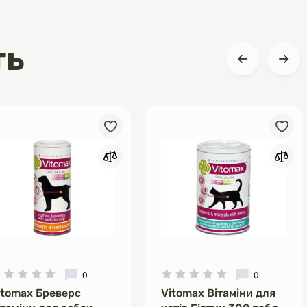
ть
0
0
itomax Бреверс
Vitomax Вітаміни для