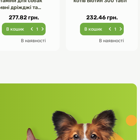
ітаміни для собак
котів Біотин 300 табл
ивні дріжджі та
асник 120 табл
277.82 грн.
232.46 грн.
В кошик
В кошик
В наявності
В наявності