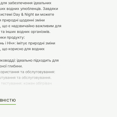
для забезпечення ідеальних
ших водних улюбленців. Завдяки
 системі Day & Night ви можете
 природні щоденні зміни
, що є надзвичайно важливим для
 та інших водних організмів.
ики продукту:
ь і Ніч»: імітує природні зміни
, що корисно для водних
лководді: ідеально підходить для
зної глибини.
ористання та обслуговування:
тування та обслуговування.
тестування: кожен обігрівач
тельне тестування.
прецизійний термостат:
ВНІСТЮ
мпературу з точністю до +/- 0,25
тія