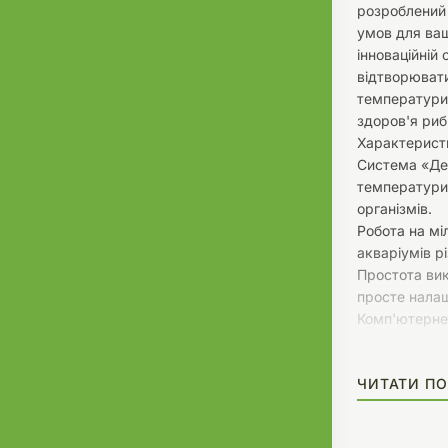
розроблений 
умов для ва
інноваційній
відтворювати
температури
здоров'я риб
Характерист
Система «Ден
температури
організмів.
Робота на мі
акваріумів рі
Простота вик
просте налаш
Комп'ютерне 
проходить ре
Електронний 
ЧИТАТИ ПО
підтримує те
°C.
2-річна гаран