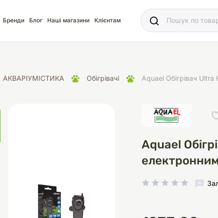
Ваш
Бренди
Блог
Наші магазини
Клієнтам
АКВАРІУМІСТИКА
Обігрівачі
Aquael Обігрівач Ultr
яд
для акваріума
ріуми
Ласощі
Ласощі
Наповнювачі
Корм
Акваріуми
Корм
Aquael Обігр
електронним
За
іція
носки
суари для кліток
щі
рації
Здоров'я
Туалети та аксесуар
Здоров'я
Здоров'я
ресори
Помпи