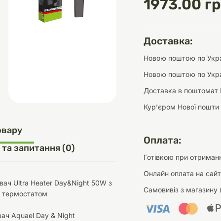
1973.00 гр
Доставка:
д
шки
щі
ки та переноски
Домашній затишок
Засоби для догляду
Наповнювачі
Новою поштою по Украї
три
Обігрівачі
Новою поштою по Укра
Доставка в поштомат 
Курʼєром Нової пошти
д
Інструменти для
овару
Переноски
догляду
Засоби для догляду
Оплата:
 та запитання (0)
Готівкою при отриманн
Онлайн оплата на сайт
івач Ultra Heater Day&Night 50W з
Самовивіз з магазину 
 термостатом
ети та аскесуари
ти
Аксесуари
вач Aquael Day & Night