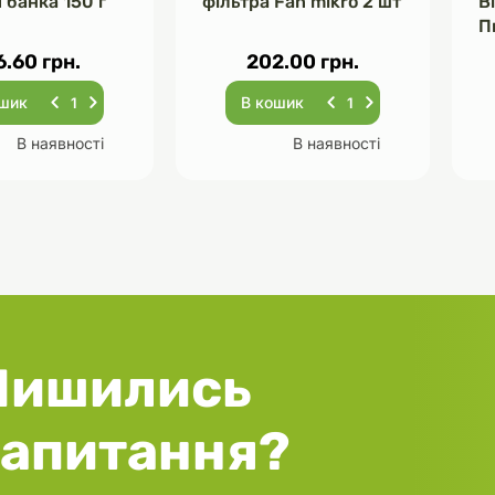
 банка 150 г
фільтра Fan mikro 2 шт
В
П
Ч
6.60 грн.
202.00 грн.
ошик
В кошик
В наявності
В наявності
Лишились
запитання?