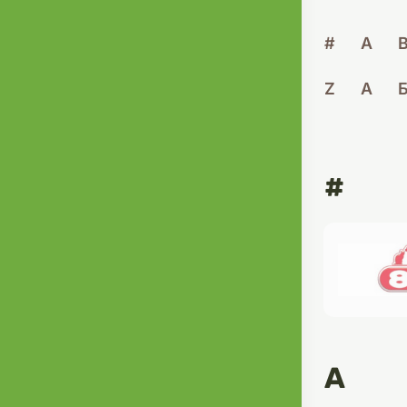
#
A
Z
А
#
A