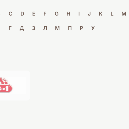
B
C
D
E
F
G
H
I
J
K
L
M
Б
Г
Д
З
Л
М
П
Р
У