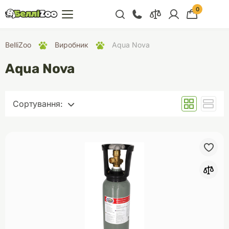
0
+38 (068) 300 91 91
BelliZoo
Виробник
Aqua Nova
Відділ продажу
Aqua Nova
+38 (093) 300 91 91
+38 (099) 300 91 91
Сортування:
Відділ підтримки
За замовчуванням
+38 (068) 479 28
76
Назва (А - Я)
Назва (Я - А)
Ціна (за зростанням)
Ціна (за зменшенням)
Рейтинг (за зменшенням)
Рейтинг (за зростанням)