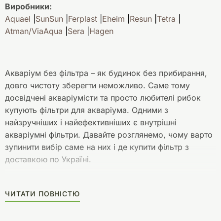
Виробники:
Aquael
SunSun
Ferplast
Eheim
Resun
Tetra
Atman/ViaAqua
Sera
Hagen
Акваріум без фільтра – як будинок без прибирання,
довго чистоту зберегти неможливо. Саме тому
досвідчені акваріумісти та просто любителі рибок
купують фільтри для акваріума. Одними з
найзручніших і найефективніших є внутрішні
акваріумні фільтри. Давайте розглянемо, чому варто
зупинити вибір саме на них і де купити фільтр з
доставкою по Україні.
Як влаштований внутрішній фільтр
ЧИТАТИ ПОВНІСТЮ
для акваріума?