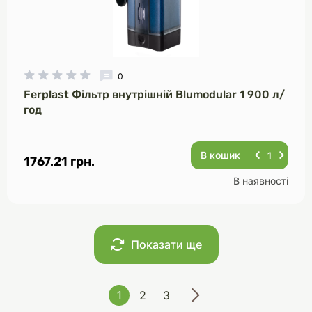
0
Ferplast Фільтр внутрішній Blumodular 1 900 л/
год
В кошик
1767.21 грн.
В наявності
Показати ще
1
2
3