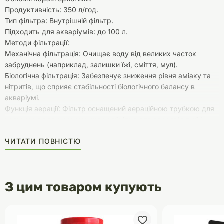
Продуктивність: 350 л/год.
Тип фільтра: Внутрішній фільтр.
Підходить для акваріумів: до 100 л.
Методи фільтрації:
Механічна фільтрація: Очищає воду від великих часток
забруднень (наприклад, залишки їжі, сміття, мул).
Біологічна фільтрація: Забезпечує зниження рівня аміаку та
нітритів, що сприяє стабільності біологічного балансу в
акваріумі.
Функція аерації: Фільтр оснащений аераційною трубкою для
насичення води киснем, що необхідно для здоров'я риб і
інших водних організмів.
ЧИТАТИ ПОВНІСТЮ
Розміри: Компактний фільтр, не займає багато місця в
акваріумі.
Енергоспоживання: Низьке (приблизно 8-10 Вт), що робить
його економічним для використання.
З цим товаром купують
Шум: Має малий рівень шуму, підходить для домашнього
використання, навіть у тихих кімнатах.
Регулювання потоку води: Можливість налаштування
інтенсивності потоку води для створення комфортних умов