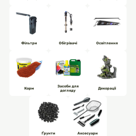
Фільтри
Обігрівачі
Освітлення
Засоби для
Корм
Декорації
догляду
Ґрунти
Аксесуари