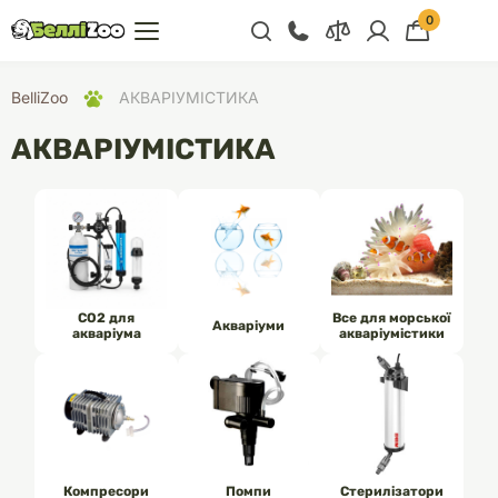
0
+38 (068) 300 91 91
BelliZoo
АКВАРІУМІСТИКА
Відділ продажу
АКВАРІУМІСТИКА
+38 (093) 300 91 91
+38 (099) 300 91 91
Відділ підтримки
+38 (068) 479 28
76
CO2 для
Все для морської
Акваріуми
акваріума
акваріумістики
Компресори
Помпи
Стерилізатори