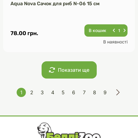
Aqua Nova Сачок для риб N-06 15 см
В кошик
78.00 грн.
В наявності
Показати ще
1
2
3
4
5
6
7
8
9