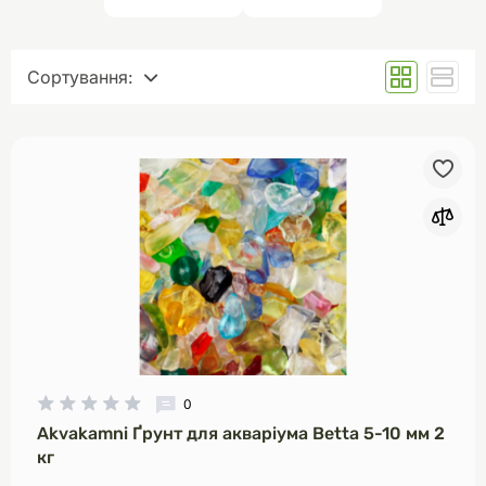
Сортування:
За замовчуванням
Спочатку дешеві
Спочатку дорогі
За популярністю
0
Akvakamni Ґрунт для акваріума Betta 5-10 мм 2
кг