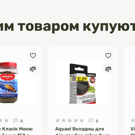
им товаром купую
0
0
с Класік Меню
Aquael Вкладиш для
V