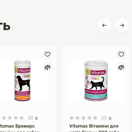
ть
0
0
itomax Бреверс
Vitomax Вітаміни для