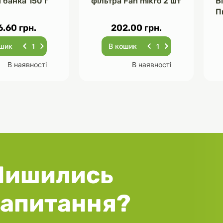
 банка 150 г
фільтра Fan mikro 2 шт
В
П
Ч
6.60 грн.
202.00 грн.
ошик
В кошик
В наявності
В наявності
Лишились
запитання?