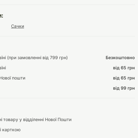
:
Сачки
Інструменти для
Домашній затишок
догляду
Освітлення
ні (при замовленні від 799 грн)
Безкоштовно
їні
від 65 грн
Нової пошти
від 65 грн
Амуніція
Автоаксесуари
Декорації
від 99 грн
і товару у відділенні Нової Пошти
і карткою