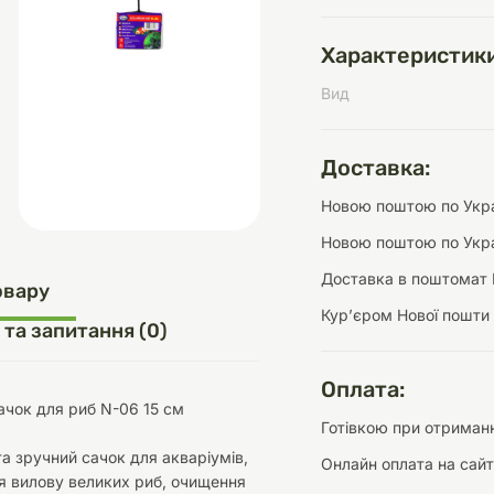
Характеристики
Вид
д
шки
щі
ки та переноски
Домашній затишок
Засоби для догляду
Наповнювачі
три
Обігрівачі
Доставка:
Новою поштою по Украї
Новою поштою по Укра
Доставка в поштомат 
д
Інструменти для
овару
Переноски
догляду
Засоби для догляду
Курʼєром Нової пошти
 та запитання (0)
Оплата:
ачок для риб N-06 15 см
Готівкою при отриманн
а зручний сачок для акваріумів,
Онлайн оплата на сайт
ети та аскесуари
ти
Аксесуари
я вилову великих риб, очищення