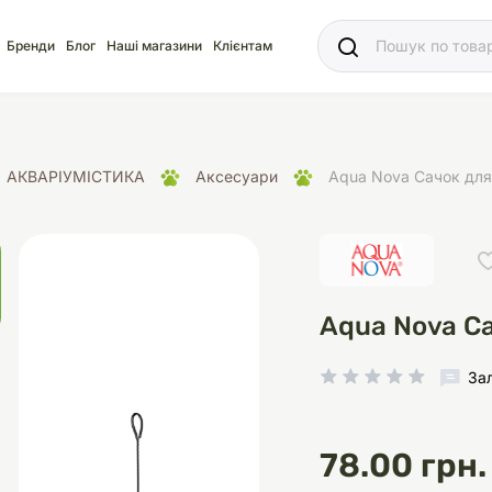
Ваш
Бренди
Блог
Наші магазини
Клієнтам
АКВАРІУМІСТИКА
Аксесуари
Aqua Nova Сачок для
яд
для акваріума
ріуми
Ласощі
Ласощі
Наповнювачі
Корм
Акваріуми
Корм
Aqua Nova Са
За
іція
носки
суари для кліток
щі
рації
Здоров'я
Туалети та аксесуар
Здоров'я
Здоров'я
78.00 грн.
ресори
Помпи