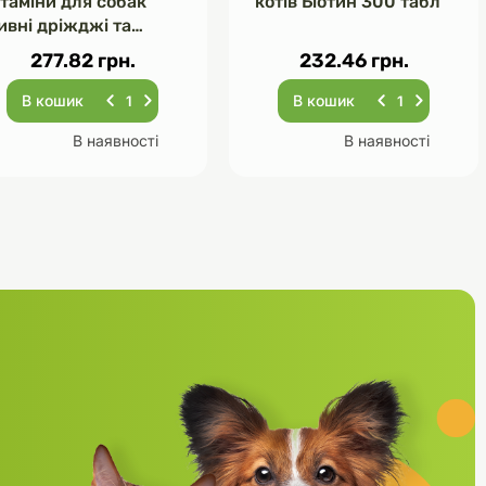
ітаміни для собак
котів Біотин 300 табл
ивні дріжджі та
асник 120 табл
277.82 грн.
232.46 грн.
В кошик
В кошик
В наявності
В наявності