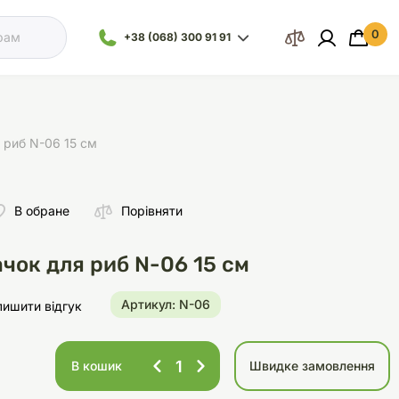
0
 кошик
+38 (068) 300 91 91
Відділ
Ваш кошик порожній :(
продажу
+38 (093) 300
91 91
 риб N-06 15 см
+38 (099) 300
91 91
В обране
Порівняти
Іграшки
Наповнювачі
Посуд
Посуд
Все для морської
Обладнання
Відділ
акваріумістики
підтримки
чок для риб N-06 15 см
+38 (068) 479
28 76
Артикул: N-06
лишити відгук
и
Засоби для догляду
Здоров'я
Клітки
Аксесуари для кліток
В кошик
Швидке замовлення
Стерилізатори