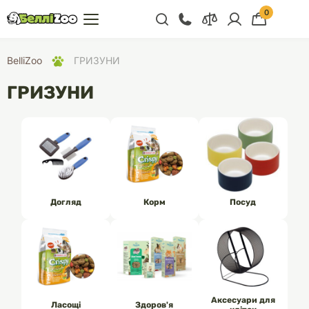
0
+38 (068) 300 91 91
BelliZoo
ГРИЗУНИ
Відділ продажу
ГРИЗУНИ
+38 (093) 300 91 91
+38 (099) 300 91 91
Відділ підтримки
+38 (068) 479 28
76
Догляд
Корм
Посуд
Аксесуари для
Ласощі
Здоров'я