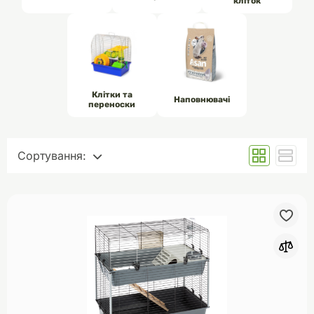
кліток
Клітки та
Наповнювачі
переноски
Сортування:
За замовчуванням
Спочатку дешеві
Спочатку дорогі
За популярністю