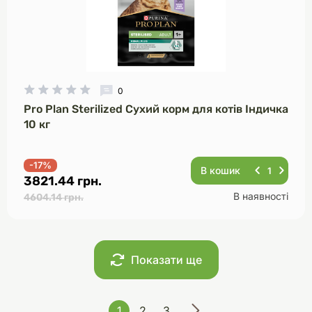
0
Pro Plan Sterilized Сухий корм для котів Індичка
10 кг
-17%
В кошик
3821.44 грн.
В наявності
4604.14 грн.
Показати ще
1
2
3