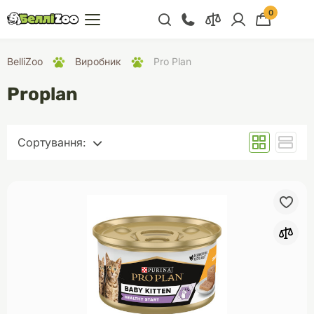
0
+38 (068) 300 91 91
BelliZoo
Виробник
Pro Plan
Відділ продажу
Proplan
+38 (093) 300 91 91
+38 (099) 300 91 91
Сортування:
Відділ підтримки
За замовчуванням
+38 (068) 479 28
76
Назва (А - Я)
Назва (Я - А)
Ціна (за зростанням)
Ціна (за зменшенням)
Рейтинг (за зменшенням)
Рейтинг (за зростанням)