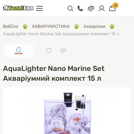
0
+38 (068) 300 91 91
BelliZoo
АКВАРІУМІСТИКА
Акваріуми
Відділ продажу
AquaLighter Nano Marine Set Акваріумний комплект 15 л
+38 (093) 300 91 91
+38 (099) 300 91 91
Відділ підтримки
AquaLighter Nano Marine Set
+38 (068) 479 28
Акваріумний комплект 15 л
76