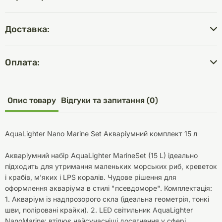
Доставка:
Оплата:
Опис товару
Відгуки та запитання (0)
AquaLighter Nano Marine Set Акваріумний комплект 15 л
Акваріумний набір AquaLighter MarineSet (15 L) ідеально
підходить для утримання маленьких морських риб, креветок
і крабів, м'яких і LPS коралів. Чудове рішення для
оформлення акваріума в стилі "псевдоморе". Комплектація:
1. Акваріум із надпрозорого скла (ідеальна геометрія, тонкі
шви, поліровані крайки). 2. LED світильник AquaLighter
NanoMarine: втілює найсучасніші досягнення у сфері