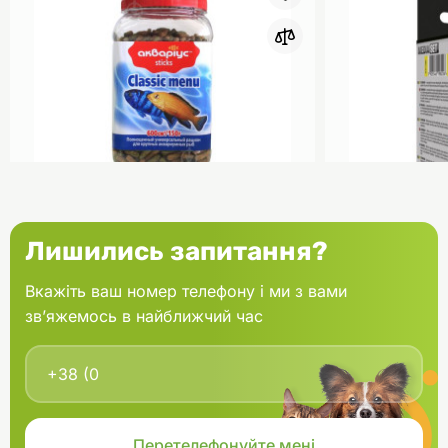
0
Акваріус Класік Меню Палички
Aquael Вкла
Лишились запитання?
банка 150 г
Fan mikro 2 
Вкажіть ваш номер телефону і ми з вами
зв’яжемось в найближчий час
В кошик
166.60 грн.
202.00 грн
В наявності