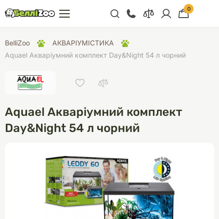
0
+38 (068) 300 91 91
BelliZoo
АКВАРІУМІСТИКА
Відділ продажу
Aquael Акваріумний комплект Day&Night 54 л чорний
+38 (093) 300 91 91
+38 (099) 300 91 91
Відділ підтримки
Aquael Акваріумний комплект
+38 (068) 479 28
Day&Night 54 л чорний
76