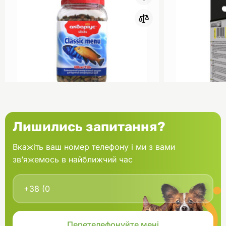
0
Акваріус Класік Меню Палички
Aquael Вкла
Лишились запитання?
банка 150 г
Fan mikro 2 
Вкажіть ваш номер телефону і ми з вами
зв’яжемось в найближчий час
В кошик
166.60 грн.
202.00 грн
В наявності