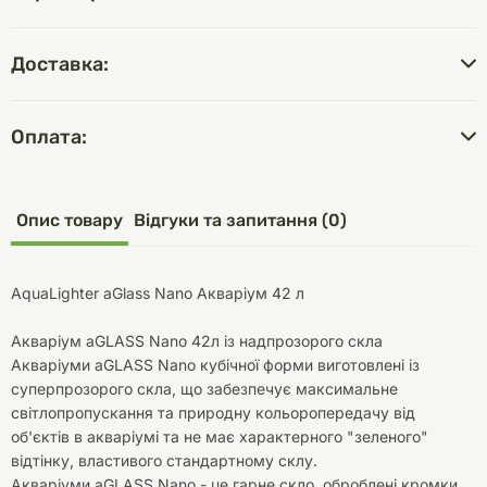
Доставка:
Оплата:
Опис товару
Відгуки та запитання (0)
AquaLighter aGlass Nano Акваріум 42 л
Акваріум aGLASS Nano 42л із надпрозорого скла
Акваріуми aGLASS Nano кубічної форми виготовлені із
суперпрозорого скла, що забезпечує максимальне
світлопропускання та природну кольоропередачу від
об'єктів в акваріумі та не має характерного "зеленого"
відтінку, властивого стандартному склу.
Акваріуми aGLASS Nano - це гарне скло, оброблені кромки