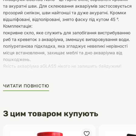
та акуратні шви. Для склеювання акваріумів застосовується
прозорий силікон, шви найтонші та дуже акуратні. Кромки
відшліфовані, відполіровані, знято фаску під кутом 45 °.
Комплектація:
покривне скло, яке служить для запобігання вистрибуванню
риб та креветок з акваріума, зменшує випаровування води.
поліуретанова підкладка, яка згладжує невеликі нерівності
місця встановлення, захищає меблі та дно акваріума від
пошкоджень.
Якість акваріума aGLASS нікого не залишить байдужим!
Гарантія на шви 24 місяці.
ЧИТАТИ ПОВНІСТЮ
З цим товаром купують