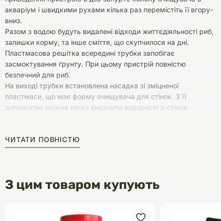
акваріум і швидкими рухами кілька раз перемістіть її вгору-
вниз.
Разом з водою будуть видалені відходи життєдіяльності риб,
залишки корму, та інше сміття, що скупчилося на дні.
Пластмасова решітка всередині трубки запобігає
засмоктування ґрунту. При цьому пристрій повністю
безпечний для риб.
На виході трубки встановлена насадка зі зміцненої
пластмаси, що має форму очищувача для стінок. З її
допомогою можна легко видалити водорості зі стінок
акваріума; при цьому вони будуть негайно всмоктуватися в
пристрій та видалені з акваріума. Одночасно ви зможете
ЧИТАТИ ПОВНІСТЮ
позбутися і від дратівливих обривків водоростей, що
плавають у воді.
З цим товаром купують