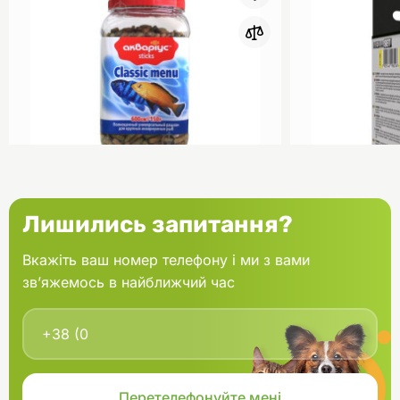
0
Акваріус Класік Меню Палички
Aquael Вкла
Лишились запитання?
банка 150 г
Fan mikro 2 
Вкажіть ваш номер телефону і ми з вами
зв’яжемось в найближчий час
В кошик
166.60 грн.
202.00 грн
В наявності