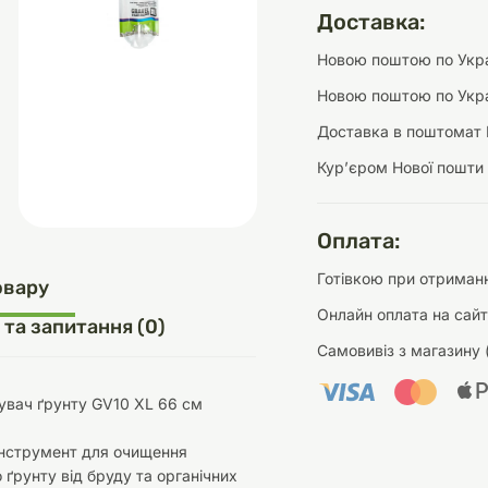
Доставка:
Новою поштою по Украї
Новою поштою по Укра
д
шки
щі
ки та переноски
Домашній затишок
Засоби для догляду
Наповнювачі
Доставка в поштомат 
три
Обігрівачі
Курʼєром Нової пошти
Оплата:
д
Інструменти для
Готівкою при отриманн
овару
Переноски
догляду
Засоби для догляду
Онлайн оплата на сайт
 та запитання (0)
Самовивіз з магазину 
увач ґрунту GV10 XL 66 см
інструмент для очищення
ети та аскесуари
ти
Аксесуари
 ґрунту від бруду та органічних