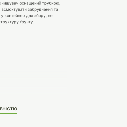
 Очищувач оснащений трубкою,
є всмоктувати забруднення та
х у контейнер для збору, не
труктуру ґрунту.
ВНІСТЮ