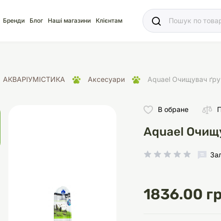
Ваш
Бренди
Блог
Наші магазини
Клієнтам
АКВАРІУМІСТИКА
Аксесуари
Aquael Очищувач ґру
В обране
П
яд
для акваріума
ріуми
Ласощі
Ласощі
Наповнювачі
Корм
Акваріуми
Корм
Aquael Очищу
За
1836.00 гр
іція
носки
суари для кліток
щі
рації
Здоров'я
Туалети та аксесуар
Здоров'я
Здоров'я
ресори
Помпи