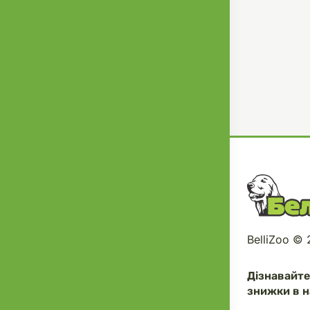
BelliZoo ©
Дізнавайт
знижки в н