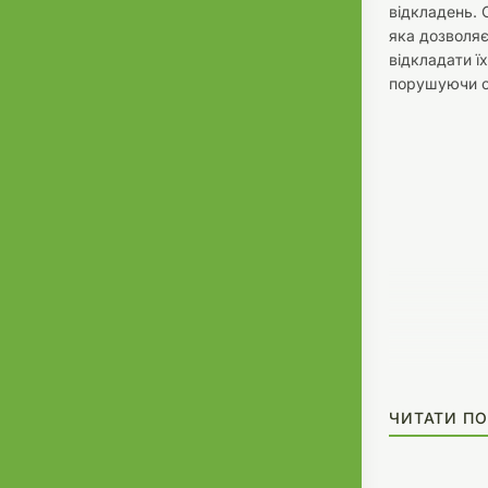
відкладень.
яка дозволя
відкладати ї
порушуючи с
ЧИТАТИ ПО