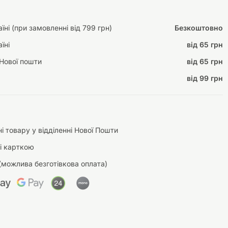
ні (при замовленні від 799 грн)
Безкоштовно
їні
від 65 грн
Інструменти для
Домашній затишок
Нової пошти
від 65 грн
догляду
Освітлення
від 99 грн
Амуніція
і товару у відділенні Нової Пошти
Автоаксесуари
Декорації
і карткою
(можлива безготівкова оплата)