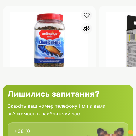
0
Акваріус Класік Меню Палички
Aquael Вкла
Лишились запитання?
банка 150 г
Fan mikro 2 
Вкажіть ваш номер телефону і ми з вами
зв’яжемось в найближчий час
В кошик
166.60 грн.
202.00 грн
В наявності