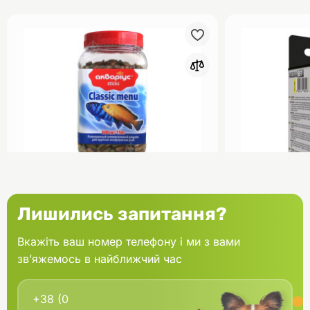
0
Акваріус Класік Меню Палички
Aquael Вкла
Лишились запитання?
банка 150 г
Fan mikro 2 
Вкажіть ваш номер телефону і ми з вами
зв’яжемось в найближчий час
В кошик
166.60 грн.
202.00 грн
В наявності