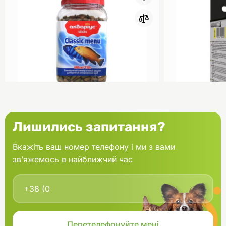
0
Акваріус Класік Меню Палички
Aquael Вкла
Лишились запитання?
банка 150 г
Fan mikro 2 
Вкажіть ваш номер телефону і ми з вами
зв’яжемось в найближчий час
В кошик
166.60 грн.
202.00 грн
В наявності