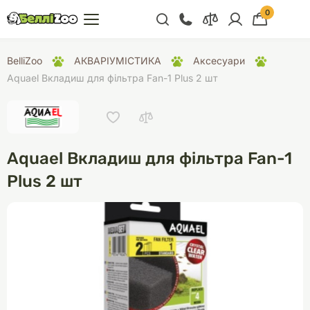
0
+38 (068) 300 91 91
BelliZoo
АКВАРІУМІСТИКА
Аксесуари
Відділ продажу
Aquael Вкладиш для фільтра Fan-1 Plus 2 шт
+38 (093) 300 91 91
+38 (099) 300 91 91
Відділ підтримки
Aquael Вкладиш для фільтра Fan-1
+38 (068) 479 28
Plus 2 шт
76