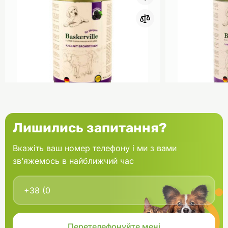
0
Baskerville HF Holistic Консерва
Baskerville 
Лишились запитання?
для цуценят Телятина та ожина
для цуценят
400 г
400 г
Вкажіть ваш номер телефону і ми з вами
зв’яжемось в найближчий час
В кошик
149.10 грн.
149.10 грн.
В наявності