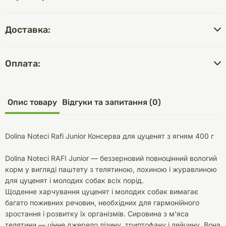
Доставка:
Оплата:
Опис товару
Відгуки та запитання (0)
Dolina Noteci Rafi Junior Консерва для цуценят з ягням 400 г
Dolina Noteci RAFI Junior — беззерновий повноцінний вологий
корм у вигляді паштету з телятиною, лохиною і журавлиною
для цуценят і молодих собак всіх порід.
Щоденне харчування цуценят і молодих собак вимагає
багато поживних речовин, необхідних для гармонійного
зростання і розвитку їх організмів. Сировина з м'яса
телятини — цінне джерело лізину, триптофану і лейцину. Вона