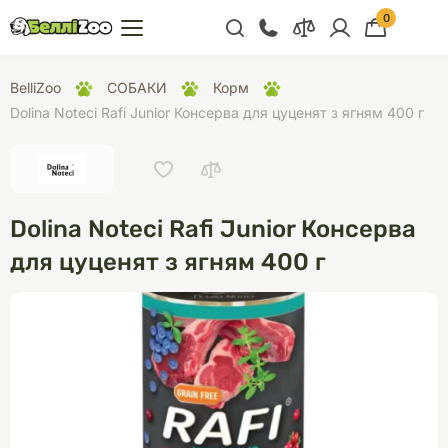
0
+38 (068) 300 91 91
BelliZoo
СОБАКИ
Корм
Відділ продажу
Dolina Noteci Rafi Junior Консерва для цуценят з ягням 400 г
+38 (093) 300 91 91
+38 (099) 300 91 91
Відділ підтримки
Dolina Noteci Rafi Junior Консерва
+38 (068) 479 28
для цуценят з ягням 400 г
76