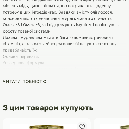
містить мідь, цинк і вітаміни, що покривають щоденну
потребу в цих інгредієнтах. Завдяки вмісту олії лосося,
консерви містять ненасичені жирні кислоти з сімейств
Омега-3 і Омега-6, які підтримують імунітет і поліпшують
роботу травної системи.
Лохина і журавлина містять багато поживних речовин і
вітамінів, а разом з чебрецем вони збільшують сенсорну
привабливість їжі.
Основні переваги:
беззернова формула;
легкозасвоюваний білок і ненасичені жирні кислоти —
необхідні інгредієнти для правильного функціонування
ЧИТАТИ ПОВНІСТЮ
організму собаки
З цим товаром купують