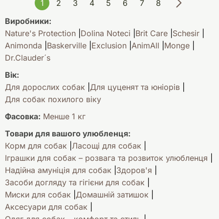
1
2
3
4
5
6
7
8
Виробники:
Nature's Protection
Dolina Noteci
Brit Care
Schesir
Animonda
Baskerville
Exclusion
AnimAll
Monge
Dr.Clauder´s
Вік:
Для дорослих собак
Для цуценят та юніорів
Для собак похилого віку
Фасовка:
Менше 1 кг
Товари для вашого улюбленця:
Корм для собак
Ласощі для собак
Іграшки для собак – розвага та розвиток улюбленця
Надійна амуніція для собак
Здоров'я
Засоби догляду та гігієни для собак
Миски для собак
Домашній затишок
Аксесуари для собак