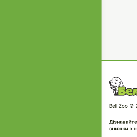
BelliZoo ©
Дізнавайт
знижки в н