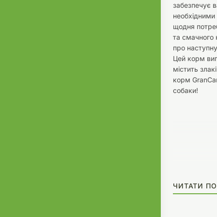
забезпечує в
необхідними
щодня потреб
та смачного 
про наступну
Цей корм виг
містить злак
корм GranCar
собаки!
ЧИТАТИ ПО