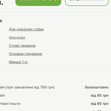
.
:
Інструменти для
Домашній затишок
Для дорослих собак
догляду
Освітлення
Консерви
Супер-преміум
Основне годування
Менше 1 кг
Амуніція
Автоаксесуари
Декорації
ні (при замовленні від 799 грн)
Безкоштовно
їні
від 65 грн
Нової пошти
від 65 грн