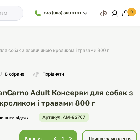
0
 кошик
+38 (068) 300 91 91
Відділ
Ваш кошик порожній :(
продажу
+38 (093) 300
91 91
для собак з яловичиною кроликом і травами 800 г
+38 (099) 300
91 91
В обране
Порівняти
Іграшки
Наповнювачі
Посуд
Посуд
Все для морської
Обладнання
Відділ
акваріумістики
підтримки
nCarno Adult Консерви для собак з
+38 (068) 479
28 76
кроликом і травами 800 г
Артикул: AM-82767
лишити відгук
и
Засоби для догляду
Здоров'я
Клітки
Аксесуари для кліток
Стерилізатори
В кошик
Швидке замовлення