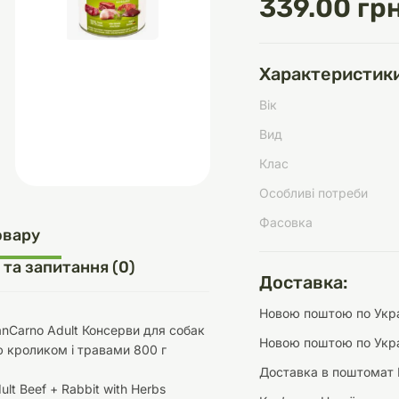
339.00 грн
Характеристики
д
шки
щі
ки та переноски
Домашній затишок
Засоби для догляду
Наповнювачі
Вік
три
Обігрівачі
Вид
Клас
Особливі потреби
Фасовка
д
Інструменти для
овару
Переноски
догляду
Засоби для догляду
 та запитання (0)
Доставка:
Новою поштою по Украї
nCarno Adult Консерви для собак
Новою поштою по Укра
 кроликом і травами 800 г
Доставка в поштомат 
ети та аскесуари
ти
Аксесуари
lt Beef + Rabbit with Herbs