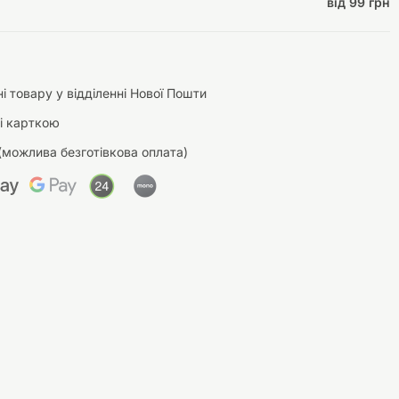
від 99 грн
і товару у відділенні Нової Пошти
і карткою
(можлива безготівкова оплата)