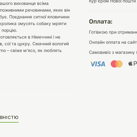
Курʼєром Нової пошти
ашого вихованця всіма
 поживними речовинами, яких він
ує. Поєднання ситної яловичини
Оплата:
кролика змусять собаку мріяти
 порцію.
Готівкою при отриманн
отовляється в Німеччині і не
Онлайн оплата на сайт
ів, сої та цукру. Смачний вологий
no – свіже м'ясо, як люблять
Самовивіз з магазину 
ВНІСТЮ