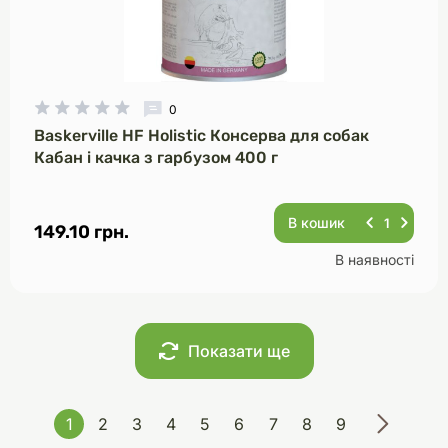
0
Baskerville HF Holistic Консерва для собак
Кабан і качка з гарбузом 400 г
В кошик
149.10 грн.
В наявності
Показати ще
1
2
3
4
5
6
7
8
9