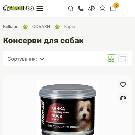
0
+38 (068) 300 91 91
BelliZoo
СОБАКИ
Корм
Відділ продажу
Консерви для собак
+38 (093) 300 91 91
+38 (099) 300 91 91
Сортування:
Відділ підтримки
За замовчуванням
+38 (068) 479 28
Спочатку дешеві
76
Спочатку дорогі
За популярністю