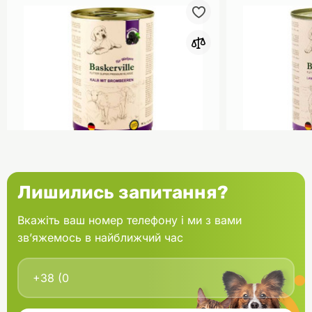
0
Baskerville HF Holistic Консерва
Baskerville 
Лишились запитання?
для цуценят Телятина та ожина
для цуценят
400 г
400 г
Вкажіть ваш номер телефону і ми з вами
зв’яжемось в найближчий час
В кошик
149.10 грн.
149.10 грн.
В наявності