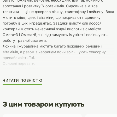
багато поживних речовин, необхідних для гармонійного
зростання і розвитку їх організмів. Сировина з м'яса
телятини — цінне джерело лізину, триптофану і лейцину. Вона
містить мідь, цинк і вітаміни, що покривають щоденну
потребу в цих інгредієнтах. Завдяки вмісту олії лосося,
консерви містять ненасичені жирні кислоти з сімейств
Омега-3 і Омега-6, які підтримують імунітет і поліпшують
роботу травної системи.
Лохина і журавлина містять багато поживних речовин і
вітамінів, а разом з чебрецем вони збільшують сенсорну
привабливість їжі.
Основні переваги:
беззернова формула;
легкозасвоюваний білок і ненасичені жирні кислоти —
ЧИТАТИ ПОВНІСТЮ
необхідні інгредієнти для правильного функціонування
організму собаки
З цим товаром купують