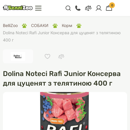
0
+38 (068) 300 91 91
BelliZoo
СОБАКИ
Корм
Відділ продажу
Dolina Noteci Rafi Junior Консерва для цуценят з телятиною
400 г
+38 (093) 300 91 91
+38 (099) 300 91 91
Відділ підтримки
Dolina Noteci Rafi Junior Консерва
+38 (068) 479 28
76
для цуценят з телятиною 400 г