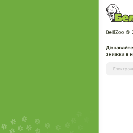
BelliZoo ©
Дізнавайт
знижки в н