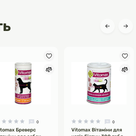
ть
0
0
itomax Бреверс
Vitomax Вітаміни для