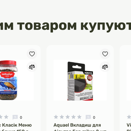
им товаром купую
0
0
с Класік Меню
Aquael Вкладиш для
V