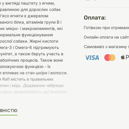
 у вигляді паштету з ягням,
уравлиною для дорослих собак
М'ясо ягняти є джерелом
Оплата:
ного білка, вітамінів групи В і
Готівкою при отриманн
их мікро- і макроелементів, які
нормальне функціонування
Онлайн оплата на сайт
рослої собаки. Жирні кислоти
Самовивіз з магазину 
мега-3 і Омега-6 підтримують
унітет, а також беруть участь в
таболічних процесів. Також вони
воложуючою функцією - їх
 впливає на стан шкіри і волосся.
 Rafi містить в правильних
елен і мідь. Додавання чебрецю
сорну привабливість цієї вологою
гняти також є джерелом
етіоніну, ізолейцину і цистину.
ВНІСТЮ
 корму посилюються за рахунок
и та журавлини, джерел багатьох
нів і поживних речовин.