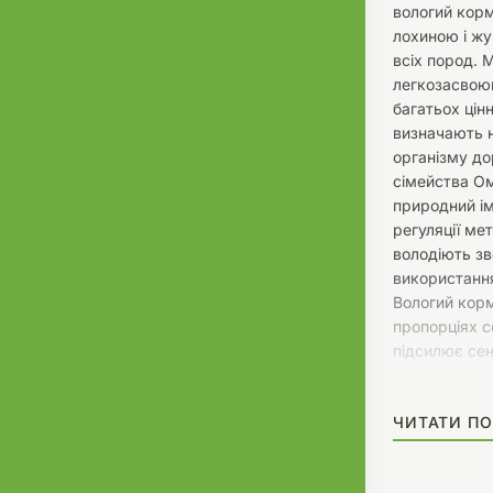
вологий корм
лохиною і ж
всіх пород. 
легкозасвоюва
багатьох цінн
визначають 
організму до
сімейства О
природний ім
регуляції ме
володіють з
використання
Вологий корм
пропорціях с
підсилює сен
їжі. М'ясо я
амінокислот м
ЧИТАТИ ПО
Властивості
вмісту лохин
цінних вітамі