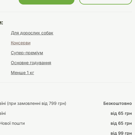
:
Інструменти для
Домашній затишок
Для дорослих собак
догляду
Освітлення
Консерви
Супер-преміум
Основне годування
Менше 1 кг
Амуніція
Автоаксесуари
Декорації
ні (при замовленні від 799 грн)
Безкоштовно
їні
від 65 грн
Нової пошти
від 65 грн
від 99 грн