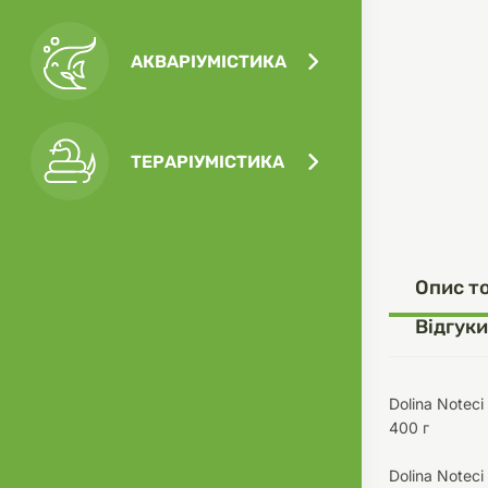
АКВАРІУМІСТИКА
Посу
Ігра
Ласо
Кліт
Філь
ТЕРАРІУМІСТИКА
Посу
Опис т
Одяг
Корм
Відгуки
Dolina Noteci
400 г
Туал
Ґрун
Dolina Noteci