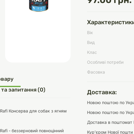
97.00 грн.
Характеристики
д
шки
щі
ки та переноски
Домашній затишок
Засоби для догляду
Наповнювачі
Вік
три
Обігрівачі
Вид
Клас
Особливі потреби
Фасовка
д
Інструменти для
овару
Переноски
догляду
Засоби для догляду
 та запитання (0)
Доставка:
Новою поштою по Украї
 Rafi Консерва для собак з ягням
Новою поштою по Укра
Доставка в поштомат 
ети та аскесуари
ти
Аксесуари
 Rafi - беззерновий повноцінний
Курʼєром Нової пошти