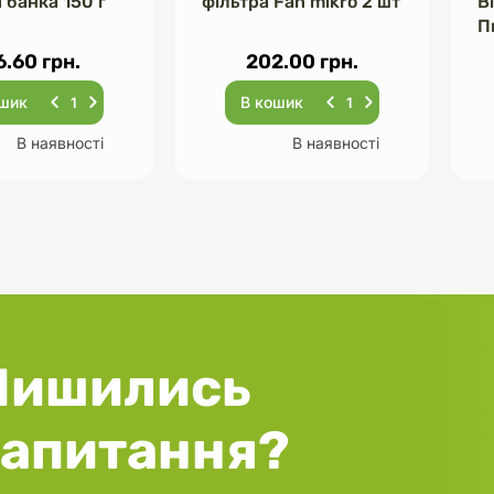
 банка 150 г
фільтра Fan mikro 2 шт
В
П
Ч
6.60 грн.
202.00 грн.
ошик
В кошик
В наявності
В наявності
Лишились
запитання?