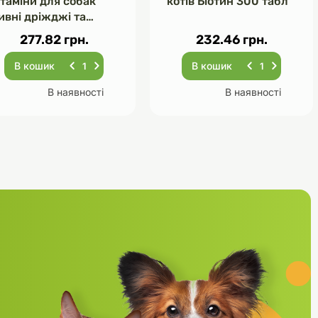
ітаміни для собак
котів Біотин 300 табл
ивні дріжджі та
асник 120 табл
277.82 грн.
232.46 грн.
В кошик
В кошик
В наявності
В наявності