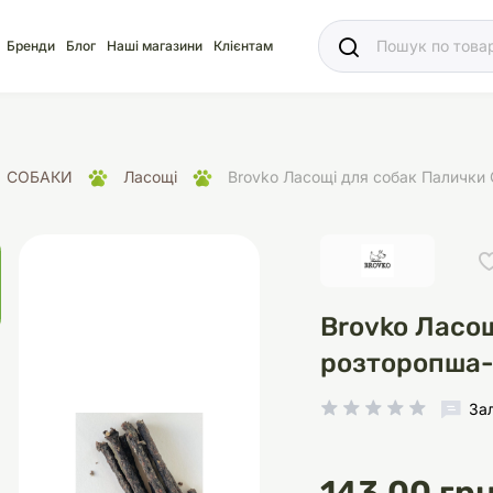
Ваш
Бренди
Блог
Наші магазини
Клієнтам
СОБАКИ
Ласощі
Brovko Ласощі для собак Палички
яд
для акваріума
ріуми
Ласощі
Ласощі
Наповнювачі
Корм
Акваріуми
Корм
Brovko Ласо
розторопша-
За
іція
носки
суари для кліток
щі
рації
Здоров'я
Туалети та аксесуар
Здоров'я
Здоров'я
ресори
Помпи