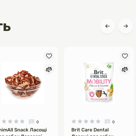
ть
0
0
nimAll Snack Ласощі
Brit Care Dental