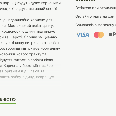
а чорниці будуть дуже корисними
Готівкою при отриманн
ачок, які ведуть активний спосіб
Онлайн оплата на сайт
рце надзвичайно корисне для
Самовивіз з магазину 
аки. Має високий вміст цинку,
 кровоносні судини, підтримує
ри та шерсті. Сприяє зміцненню
двищує фізичну витривалість собак.
 розторопші підтримує нормальну
ково-кишкового тракту та
ідчуття ситості в собаки після
і. Корисна у боротьбі із зайвою
є організм від шлаків та
водить зайву рідину, покращує
чудовим джерелом вітамінів,
 антиоксидантів, що запобігають
ВНІСТЮ
тин і сприяють їх оновленню.
 корівки, розторопша, гарбузове
ниця, рослинний гліцерин, сіль.