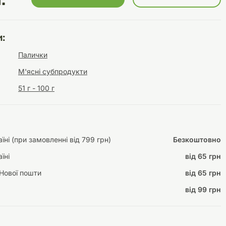
.
:
Інструменти для
Домашній затишок
Палички
догляду
Освітлення
М'ясні субпродукти
51 г - 100 г
Амуніція
ні (при замовленні від 799 грн)
Безкоштовно
Автоаксесуари
Декорації
їні
від 65 грн
Нової пошти
від 65 грн
від 99 грн