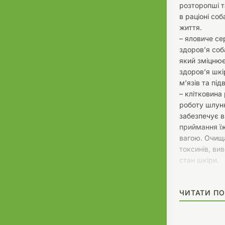
розторопші т
в раціоні соб
життя.
– яловиче се
здоровʼя соб
який зміцнює
здоров’я шкі
м’язів та пі
– клітковина
роботу шлун
забезпечує в
приймання їж
вагою. Очища
токсинів, ви
стан шкіри.
– чорниця є 
мінералів та
ЧИТАТИ ПО
старінню клі
Склад: серце
борошно, чор