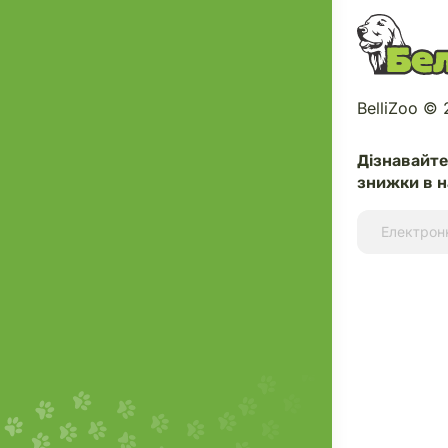
BelliZoo ©
Дізнавайт
знижки в н