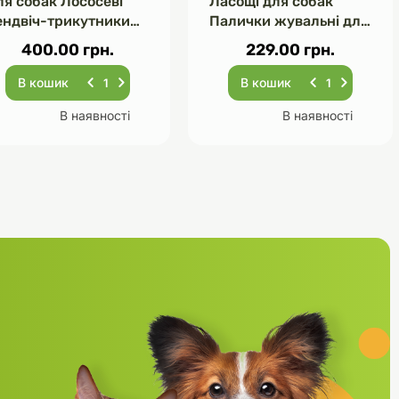
ля собак Лососеві
Ласощі для собак
ендвіч-трикутники
Палички жувальні для
00 г
суглобів 251 г
400.00 грн.
229.00 грн.
В кошик
В кошик
В наявності
В наявності