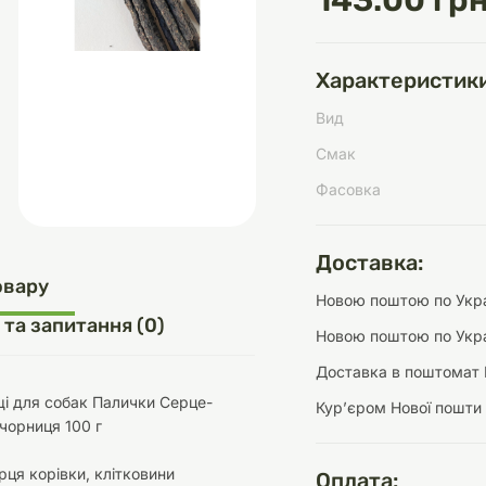
143.00 грн
Характеристики
д
шки
щі
ки та переноски
Домашній затишок
Засоби для догляду
Наповнювачі
Вид
три
Обігрівачі
Смак
Фасовка
Доставка:
д
Інструменти для
овару
Новою поштою по Украї
Переноски
догляду
Засоби для догляду
 та запитання (0)
Новою поштою по Укра
Доставка в поштомат 
і для собак Палички Серце-
Курʼєром Нової пошти
чорниця 100 г
ети та аскесуари
ти
Аксесуари
рця корівки, клітковини
Оплата: