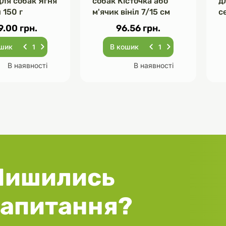
для собак Ягня
собак Кісточка або
д
 150 г
м'ячик вініл 7/15 см
с
5
9.00 грн.
96.56 грн.
ошик
В кошик
В наявності
В наявності
Лишились
запитання?