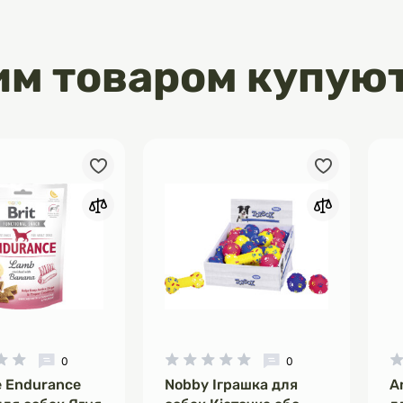
им товаром купую
0
0
e Endurance
Nobby Іграшка для
A