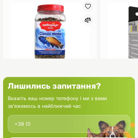
0
Акваріус Класік Меню Палички
Aquael Вкла
Лишились запитання?
банка 150 г
Fan mikro 2 
Вкажіть ваш номер телефону і ми з вами
зв’яжемось в найближчий час
В кошик
166.60 грн.
202.00 грн
В наявності