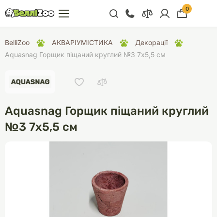
0
+38 (068) 300 91 91
BelliZoo
АКВАРІУМІСТИКА
Декорації
Відділ продажу
Aquasnag Горщик піщаний круглий №3 7х5,5 см
+38 (093) 300 91 91
+38 (099) 300 91 91
Відділ підтримки
Aquasnag Горщик піщаний круглий
+38 (068) 479 28
№3 7х5,5 см
76