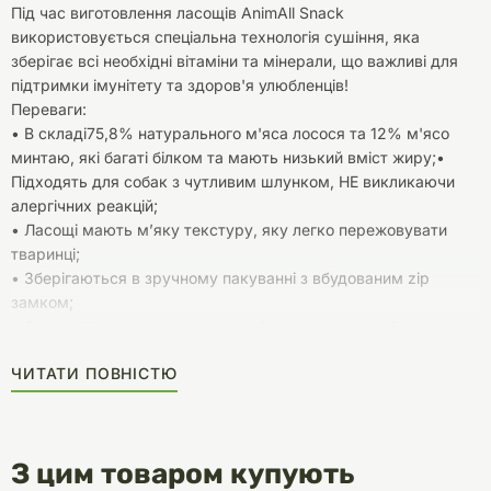
Під час виготовлення ласощів AnimAll Snack
використовується спеціальна технологія сушіння, яка
зберігає всі необхідні вітаміни та мінерали, що важливі для
підтримки імунітету та здоров'я улюбленців!
Переваги:
• В складі75,8% натурального м'яса лосося та 12% м'ясо
минтаю, які багаті білком та мають низький вміст жиру;•
Підходять для собак з чутливим шлунком, НЕ викликаючи
алергічних реакцій;
• Ласощі мають м’яку текстуру, яку легко пережовувати
тваринці;
• Зберігаються в зручному пакуванні з вбудованим zip
замком;
• Зручно брати на прогулянку, або в подорож, щоб
побалувати улюбленця;
ЧИТАТИ ПОВНІСТЮ
• НЕ містять штучних барвників;
Де використовувати ласощі?
Ласощі можуть використовуватися як нагорода під час
навчання або тренування Вашого улюбленця, або як
З цим товаром купують
приємний додаток до денного раціону в будь-який зручний