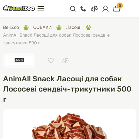
0
+38 (068) 300 91 91
BelliZoo
СОБАКИ
Ласощі
Відділ продажу
AnimAll Snack Ласощі для собак Лососеві сендвіч-
трикутники 500 г
+38 (093) 300 91 91
+38 (099) 300 91 91
Відділ підтримки
AnimAll Snack Ласощі для собак
+38 (068) 479 28
76
Лососеві сендвіч-трикутники 500
г