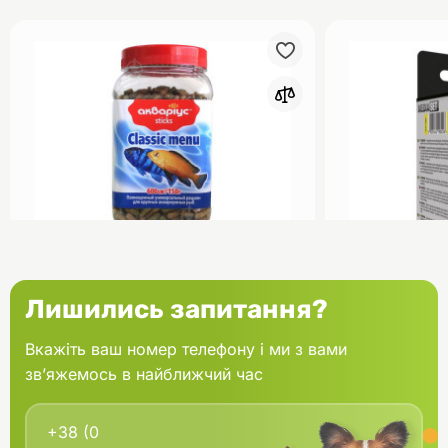
0
Акваріус Класік Меню Палички
Aquael Вкла
Лишились запитання?
банка 150 г
Fan mikro 2 
Вкажіть ваш номер телефону і ми з вами
зв’яжемось в найближчий час
В кошик
166.60 грн.
202.00 грн
В наявності