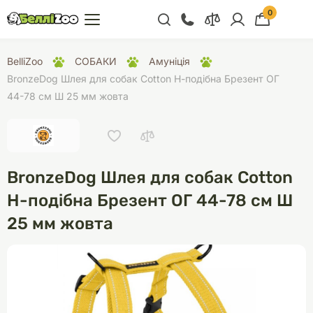
0
+38 (068) 300 91 91
BelliZoo
СОБАКИ
Амуніція
Відділ продажу
BronzeDog Шлея для собак Сotton Н-подібна Брезент ОГ
44-78 см Ш 25 мм жовта
+38 (093) 300 91 91
+38 (099) 300 91 91
Відділ підтримки
BronzeDog Шлея для собак Сotton
+38 (068) 479 28
76
Н-подібна Брезент ОГ 44-78 см Ш
25 мм жовта