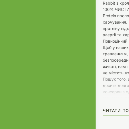
Rabbit з кро
100% ЧИСТИ
Protein проп
харчування. 
протеїну під
алергії та х
Повноцінний 
Щоб у наших 
травленням,
безпосередн
животі, нам 
не містить ж
Пошук того,
досить довго,
консерви з о
можемо легко
певний білок,
ЧИТАТИ ПО
допомогою м
деякі собаки
перетравлюю