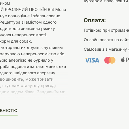
Курʼєром Нової пошти
ликом
Й КРОЛЯЧИЙ ПРОТЕЇН Brit Mono
онує повноцінне і збалансоване
Оплата:
Рецептура зі вмістом одного
ходить для зниження ризику
Готівкою при отриманн
арчової непереносимості.
Онлайн оплата на сайт
корм для собак.
чотириногих друзів з чутливим
Самовивіз з магазину 
 харчовою непереносимістю або
ьою алергією не бурчало у
треба подавати їм таке меню, яке
одного шкідливого алергену.
 що шкодить, може тривати
 і тут нам стануть у пригоді
дним видом білка. Завдяки їм ми
 перевірити, як собака реагує на
 і усунути все шкідливе за
ВНІСТЮ
етоду виключення. Оскільки
 з чутливим травленням не
ть більші шматки м'яса або