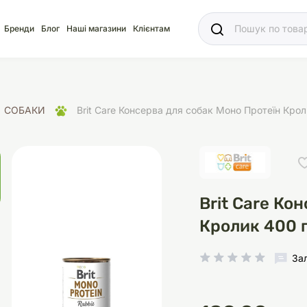
Ваш
Бренди
Блог
Наші магазини
Клієнтам
СОБАКИ
Brit Care Консерва для собак Моно Протеїн Крол
яд
для акваріума
ріуми
Ласощі
Ласощі
Наповнювачі
Корм
Акваріуми
Корм
Brit Care Ко
Кролик 400 
За
іція
носки
суари для кліток
щі
рації
Здоров'я
Туалети та аксесуар
Здоров'я
Здоров'я
ресори
Помпи