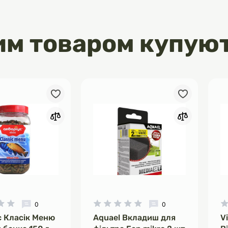
нсерви Brit Monoprotein мають
 ніжного паштету
им товаром купую
0
0
с Класік Меню
Aquael Вкладиш для
V