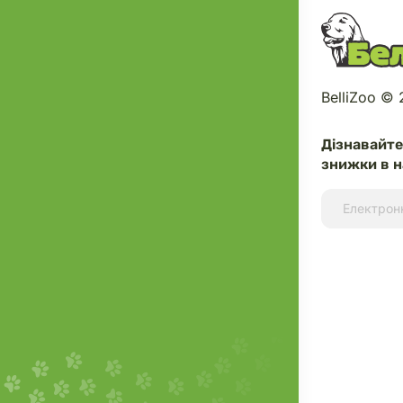
BelliZoo ©
Дізнавайт
знижки в н