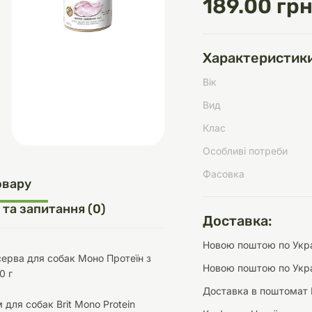
189.00 грн
Характеристики
д
шки
щі
ки та переноски
Домашній затишок
Засоби для догляду
Наповнювачі
Вік
три
Обігрівачі
Вид
Клас
Особливі потреби
Фасовка
д
Інструменти для
овару
Переноски
догляду
Засоби для догляду
 та запитання (0)
Доставка:
Новою поштою по Украї
нсерва для собак Моно Протеїн з
Новою поштою по Укра
0 г
Доставка в поштомат 
ети та аскесуари
ти
Аксесуари
 для собак Brit Mono Protein