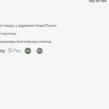
від 99 грн
і товару у відділенні Нової Пошти
і карткою
(можлива безготівкова оплата)