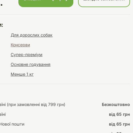
.
:
Інструменти для
Домашній затишок
Для дорослих собак
догляду
Освітлення
Консерви
Супер-преміум
Основне годування
Менше 1 кг
Амуніція
Автоаксесуари
Декорації
ні (при замовленні від 799 грн)
Безкоштовно
їні
від 65 грн
Нової пошти
від 65 грн