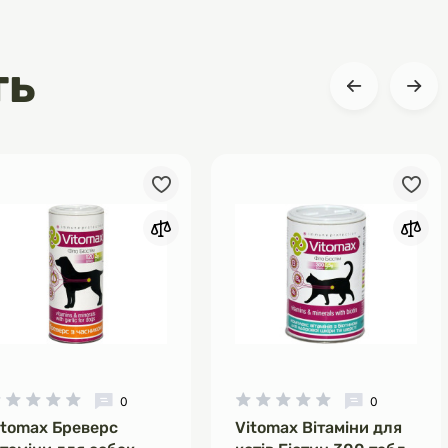
ть
0
0
itomax Бреверс
Vitomax Вітаміни для