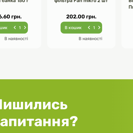
 банка 150 г
фільтра Fan mikro 2 шт
В
П
Ч
6.60 грн.
202.00 грн.
ошик
В кошик
В наявності
В наявності
Лишились
запитання?