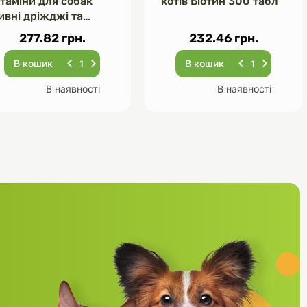
ітаміни для собак
котів Біотин 300 табл
ивні дріжджі та
асник 120 табл
277.82 грн.
232.46 грн.
В кошик
В кошик
В наявності
В наявності