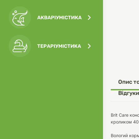
АКВАРІУМІСТИКА
Посу
Ігра
Ласо
Кліт
Філь
ТЕРАРІУМІСТИКА
Посу
Опис т
Одяг
Корм
Відгуки
Brit Care ко
кроликом 40
Туал
Ґрун
Вологий корм