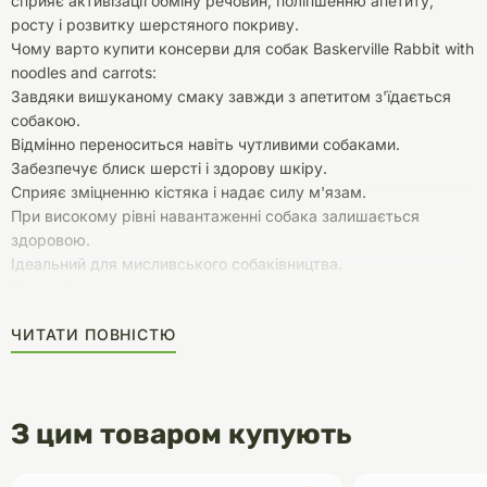
сприяє активізації обміну речовин, поліпшенню апетиту,
росту і розвитку шерстяного покриву.
Чому варто купити консерви для собак Baskerville Rabbit with
noodles and carrots:
Завдяки вишуканому смаку завжди з апетитом з'їдається
собакою.
Відмінно переноситься навіть чутливими собаками.
Забезпечує блиск шерсті і здорову шкіру.
Сприяє зміцненню кістяка і надає силу м'язам.
При високому рівні навантаженні собака залишається
здоровою.
Ідеальний для мисливського собаківництва.
Високий вміст свіжого м'яса.
Містить добре засвоювані вуглеводи.
ЧИТАТИ ПОВНІСТЮ
З цим товаром купують