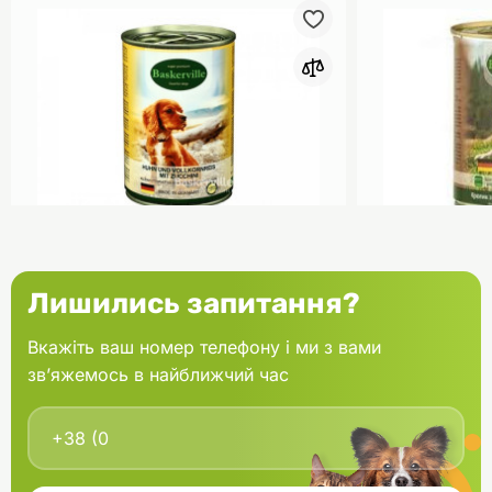
0
Baskerville Консерва для собак
Baskerville 
Лишились запитання?
Півень рис та цукіні 400 г
Кролик з л
800 г
Вкажіть ваш номер телефону і ми з вами
зв’яжемось в найближчий час
В кошик
144.90 грн.
228.90 грн
В наявності