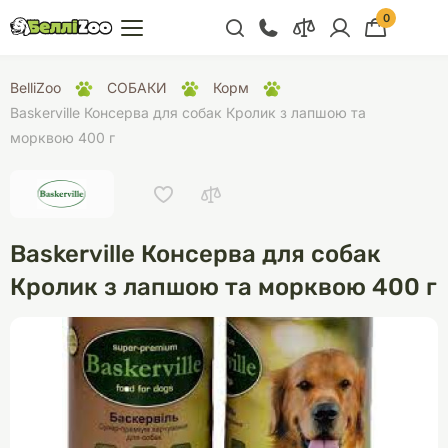
0
+38 (068) 300 91 91
BelliZoo
СОБАКИ
Корм
Відділ продажу
Baskerville Консерва для собак Кролик з лапшою та
морквою 400 г
+38 (093) 300 91 91
+38 (099) 300 91 91
Відділ підтримки
Baskerville Консерва для собак
+38 (068) 479 28
76
Кролик з лапшою та морквою 400 г