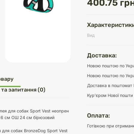
400.75 грн
Характеристики
д
шки
щі
ки та переноски
Домашній затишок
Засоби для догляду
Наповнювачі
Вид
три
Обігрівачі
Доставка:
Новою поштою по Украї
Новою поштою по Укра
д
Інструменти для
овару
Переноски
догляду
Засоби для догляду
Доставка в поштомат 
 та запитання (0)
Курʼєром Нової пошти
ея для собак Sport Vest неопрен
Оплата:
26 см ОШ 24 см бірюзовий
Готівкою при отриманн
ети та аскесуари
ти
Аксесуари
 для собак BronzeDog Sport Vest