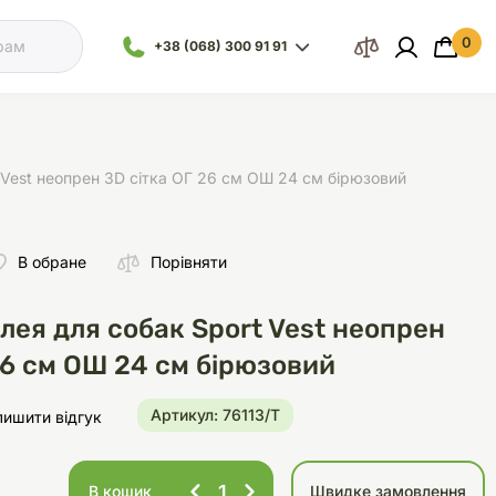
0
 кошик
+38 (068) 300 91 91
Відділ
Ваш кошик порожній :(
продажу
+38 (093) 300
91 91
 Vest неопрен 3D сітка ОГ 26 см ОШ 24 см бірюзовий
+38 (099) 300
91 91
В обране
Порівняти
Іграшки
Наповнювачі
Посуд
Посуд
Все для морської
Обладнання
Відділ
акваріумістики
підтримки
ея для собак Sport Vest неопрен
+38 (068) 479
28 76
26 см ОШ 24 см бірюзовий
Артикул: 76113/Т
лишити відгук
и
Засоби для догляду
Здоров'я
Клітки
Аксесуари для кліток
Стерилізатори
В кошик
Швидке замовлення