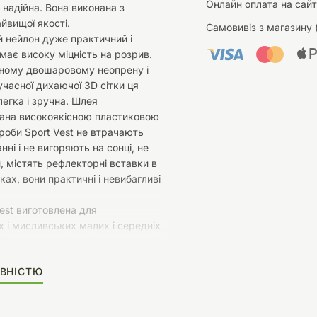
Онлайн оплата на сайт
і надійна. Вона виконана з
айвищої якості.
Самовивіз з магазину 
 нейлон дуже практичний і
 має високу міцність на розрив.
сному двошаровому неопрену і
учасної дихаючої 3D сітки ця
легка і зручна. Шлея
ана високоякісною пластиковою
оби Sport Vest не втрачають
нні і не вигоряють на сонці, не
, містять рефлекторні вставки в
ках, вони практичні і невибагливі
est виготовлена для
 і мисливських малих і середніх
 Широка розмірна сітка дозволить
точно підібрати розмір
ВНІСТЮ
ихованцеві.