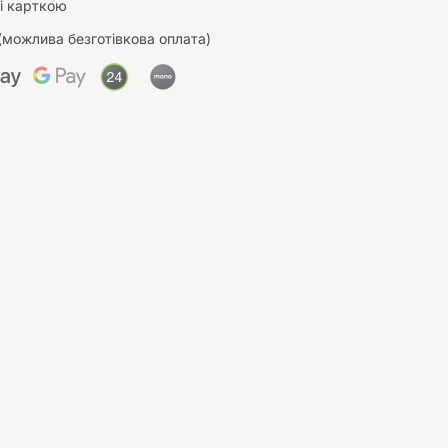
і карткою
(можлива безготівкова оплата)