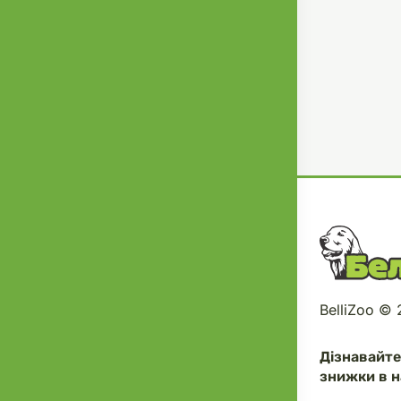
BelliZoo ©
Дізнавайт
знижки в н