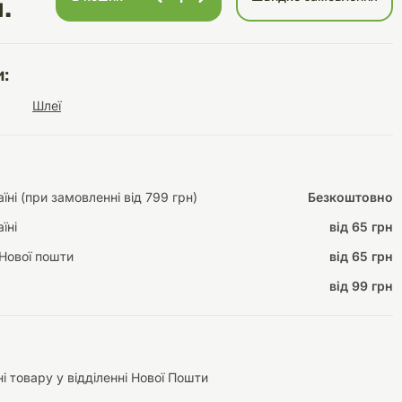
.
:
Інструменти для
Домашній затишок
Шлеї
догляду
Освітлення
ні (при замовленні від 799 грн)
Безкоштовно
їні
від 65 грн
Амуніція
Автоаксесуари
Декорації
Нової пошти
від 65 грн
від 99 грн
і товару у відділенні Нової Пошти