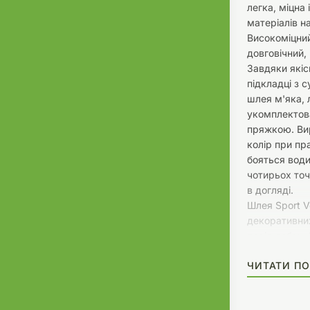
легка, міцна 
матеріалів н
Високоміцний
довговічний,
Завдяки які
підкладці з с
шлея м'яка, 
укомплектов
пряжкою. Вир
колір при пра
бояться води
чотирьох точ
в догляді.
Шлея Sport V
декоративних
порід собак.
максимально 
ЧИТАТИ ПО
необхідний в