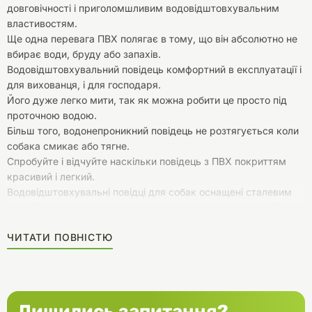
довговічності і приголомшливим водовідштовхувальним
властивостям.
Ще одна перевага ПВХ полягає в тому, що він абсолютно не
вбирає води, бруду або запахів.
Водовідштовхувальний повідець комфортний в експлуатації і
для вихованця, і для господаря.
Його дуже легко мити, так як можна робити це просто під
проточною водою.
Більш того, водонепроникний повідець не розтягується коли
собака смикає або тягне.
Спробуйте і відчуйте наскільки повідець з ПВХ покриттям
красивий і легкий.
Водовідштовхувальні повідці для собак оснащені сталевим
карабіном з чорним карбоновим покриттям, дуже міцні і не
піддаються корозії.
ЧИТАТИ ПОВНІСТЮ
Його довжина 250 сантиметри дозволяє зробити дистанцію
між вами і собакою комфортної для щоденних прогулянок.
Лишились запитання?