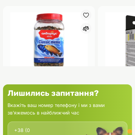
0
Акваріус Класік Меню Палички
Aquael Вкла
Лишились запитання?
банка 150 г
Fan mikro 2 
Вкажіть ваш номер телефону і ми з вами
зв’яжемось в найближчий час
В кошик
166.60 грн.
202.00 грн
В наявності