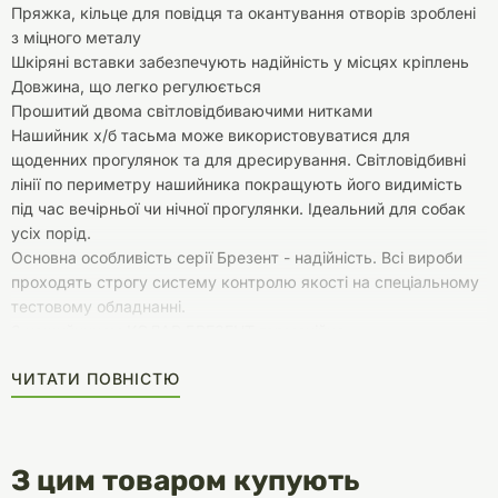
Пряжка, кільце для повідця та окантування отворів зроблені
з міцного металу
Шкіряні вставки забезпечують надійність у місцях кріплень
Довжина, що легко регулюється
Прошитий двома світловідбиваючими нитками
Нашийник х/б тасьма може використовуватися для
щоденних прогулянок та для дресирування. Світловідбивні
лінії по периметру нашийника покращують його видимість
під час вечірньої чи нічної прогулянки. Ідеальний для собак
усіх порід.
Основна особливість серії Брезент - надійність. Всі вироби
проходять строгу систему контролю якості на спеціальному
тестовому обладнанні.
З нашийником КОЛАР БРЕЗЕНТ гармонійно
поєднуватиметься повідець із цієї ж серії.
ЧИТАТИ ПОВНІСТЮ
З цим товаром купують