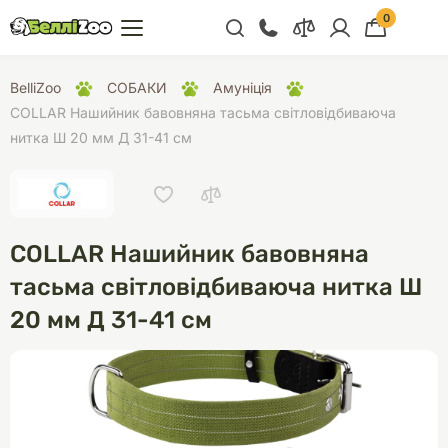
0
+38 (068) 300 91 91
BelliZoo
СОБАКИ
Амуніція
Відділ продажу
COLLAR Нашийник бавовняна тасьма світловідбиваюча
нитка Ш 20 мм Д 31-41 см
+38 (093) 300 91 91
+38 (099) 300 91 91
Відділ підтримки
COLLAR Нашийник бавовняна
+38 (068) 479 28
76
тасьма світловідбиваюча нитка Ш
20 мм Д 31-41 см