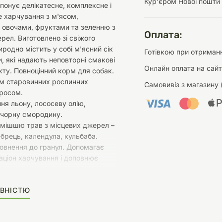
Курʼєром Нової пошти
ропонує делікатесне, комплексне і
 харчування з м'ясом,
 овочами, фруктами та зеленню з
Оплата:
рел. Виготовлено зі свіжого
иродно містить у собі м'ясний сік
Готівкою при отриманн
, які надають неповторні смакові
Онлайн оплата на сайт
кту. Повноцінний корм для собак.
ям старовинних рослинних
Самовивіз з магазину 
просом.
ння льону, лососеву олію,
 чорну смородину.
умішшю трав з місцевих джерел –
брець, календула, кульбаба.
овнення до гранул. Допомагає
аціон харчування і доповнює
 – БЕЗ СОЇ – БЕЗ ГМО – БЕЗ
ВНІСТЮ
ІВ – БЕЗ БАРВНИКІВ