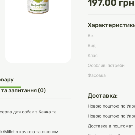
197.00 грн
Характеристики
д
шки
щі
ки та переноски
Домашній затишок
Засоби для догляду
Наповнювачі
Вік
три
Обігрівачі
Вид
Клас
Особливі потреби
Фасовка
д
Інструменти для
овару
Переноски
догляду
Засоби для догляду
 та запитання (0)
Доставка:
Новою поштою по Украї
нсерва для собак з Качка та
Новою поштою по Укра
Доставка в поштомат 
ети та аскесуари
ти
Аксесуари
ck/Millet з качкою та пшоном