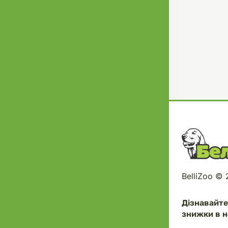
BelliZoo ©
Дізнавайт
знижки в н