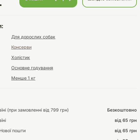
.
:
Інструменти для
Домашній затишок
Для дорослих собак
догляду
Освітлення
Консерви
Холістик
Основне годування
Менше 1 кг
Амуніція
Автоаксесуари
Декорації
ні (при замовленні від 799 грн)
Безкоштовно
їні
від 65 грн
Нової пошти
від 65 грн