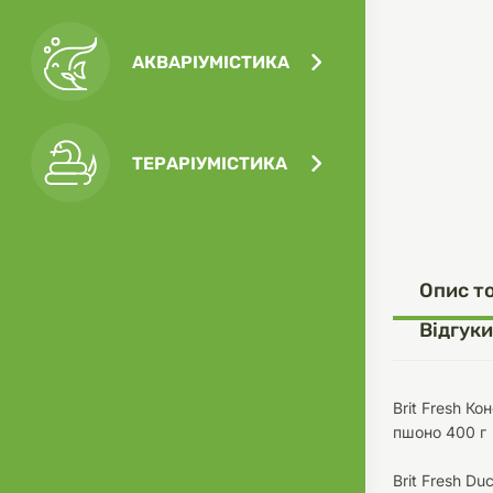
АКВАРІУМІСТИКА
Посу
Ігра
Ласо
Кліт
Філь
ТЕРАРІУМІСТИКА
Посу
Опис т
Одяг
Корм
Відгуки
Brit Fresh Ко
пшоно 400 г
Туал
Ґрун
Brit Fresh Du