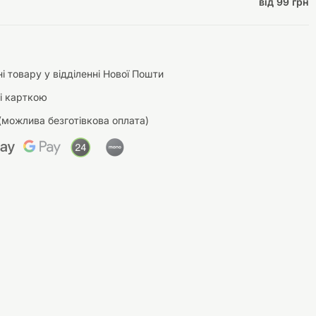
від 99 грн
і товару у відділенні Нової Пошти
і карткою
(можлива безготівкова оплата)