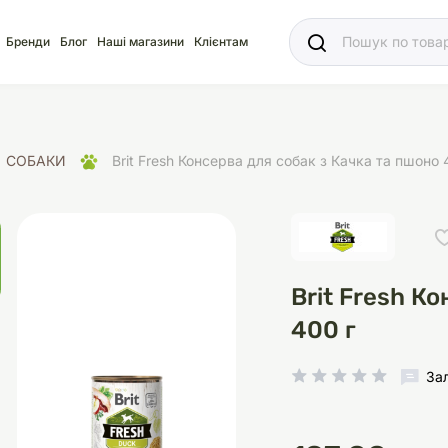
Ваш
Бренди
Блог
Наші магазини
Клієнтам
СОБАКИ
Brit Fresh Консерва для собак з Качка та пшоно 
яд
для акваріума
ріуми
Ласощі
Ласощі
Наповнювачі
Корм
Акваріуми
Корм
Brit Fresh К
400 г
За
іція
носки
суари для кліток
щі
рації
Здоров'я
Туалети та аксесуар
Здоров'я
Здоров'я
ресори
Помпи