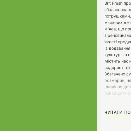
Brit Fresh п
збалансоване
потрушками,
місцевих дже
м'яса, що пр
з речовинами
якості проду
Із додаванн
культур – з 
Містить насі
водорості та
Збагачено с
розмарин, че
Ідеальне доп
покращити р
рідинами.
БЕЗ ГЛЮТЕНУ
ЧИТАТИ ПО
КОНСЕРВАНТ