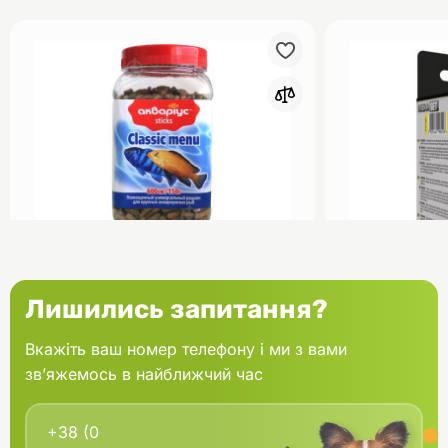
0
Акваріус Класік Меню Палички
Aquael Вкла
Лишились запитання?
банка 150 г
Fan mikro 2 
Вкажіть ваш номер телефону і ми з вами
зв’яжемось в найближчий час
В кошик
166.60 грн.
202.00 грн
В наявності