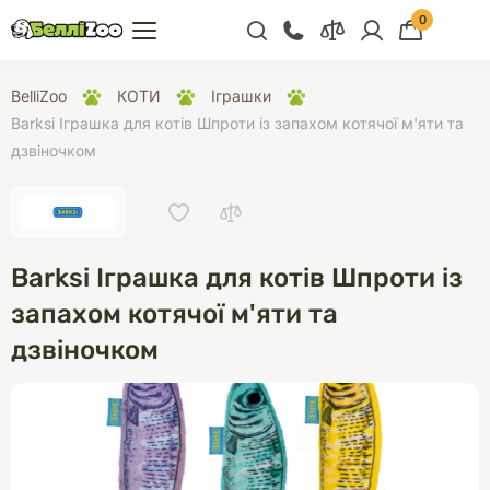
0
+38 (068) 300 91 91
BelliZoo
КОТИ
Іграшки
Відділ продажу
Barksi Іграшка для котів Шпроти із запахом котячої м'яти та
дзвіночком
+38 (093) 300 91 91
+38 (099) 300 91 91
Відділ підтримки
Barksi Іграшка для котів Шпроти із
+38 (068) 479 28
76
запахом котячої м'яти та
дзвіночком