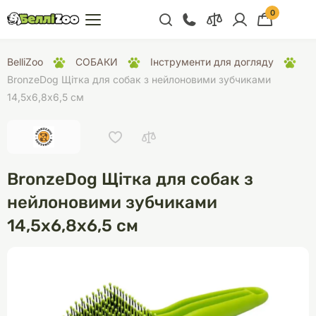
0
+38 (068) 300 91 91
BelliZoo
СОБАКИ
Інструменти для догляду
Відділ продажу
BronzeDog Щітка для собак з нейлоновими зубчиками
14,5х6,8х6,5 см
+38 (093) 300 91 91
+38 (099) 300 91 91
Відділ підтримки
BronzeDog Щітка для собак з
+38 (068) 479 28
76
нейлоновими зубчиками
14,5х6,8х6,5 см