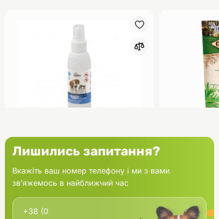
0
ProVET Інсектостоп Спрей від
Carnilove C
Лишились запитання?
бліх та кліщів для котів і собак
для собак К
100 мл
200 г
Вкажіть ваш номер телефону і ми з вами
зв’яжемось в найближчий час
В кошик
183.00 грн.
229.00 грн
В наявності