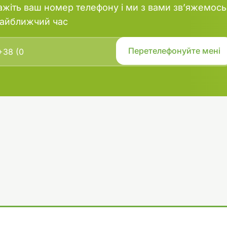
 балансу мікроелементів,
ажіть ваш номер телефону і ми з вами зв’яжемось
ть стійкішими до різних хвороб,
найближчий час
есприятливих умов.
лір рослин: Стимулює
озвиток хлорофілу, що дозволяє
и яскравий зелений колір і
ати в акваріумі.
ування: Рідка форма добрива
ко дозувати і швидко розподіляти
оді.
:
нтроль параметрів води: Потрібно
ревіряти рівень основних
оди (рівень pH, загальна
ди, рівень мікроелементів),
длишок мікроелементів може
итку водоростей.
 макродобривами: Для
о харчування рослин
ься використовувати AQUAYER