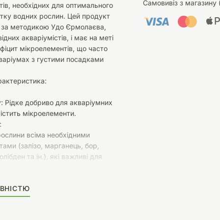
Самовивіз з магазину 
ів, необхідних для оптимального
итку водних рослин. Цей продукт
 за методикою Удо Єрмолаєва,
ідних акваріумістів, і має на меті
фіцит мікроелементів, що часто
варіумах з густими посадками
рактеристика:
: Рідке добриво для акваріумних
істить мікроелементи.
:
рослини всіма необхідними
ами (залізо, марганець, бор,
олібден та ін.), які важливі для
ального функціонування,
і загального здоров’я.
ВНІСТЮ
запобігання дефіциту
тів, що може призвести до
ості рослин, появи хлорозу