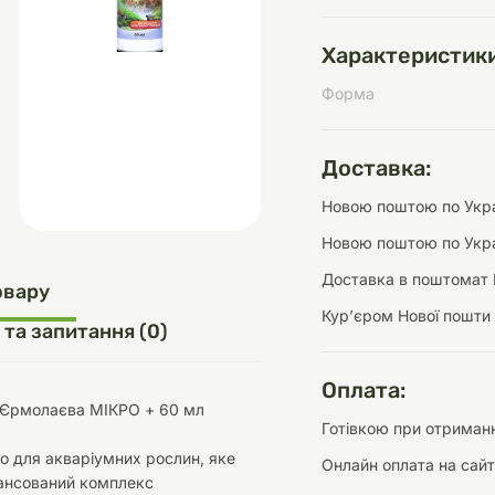
Характеристики
Форма
д
шки
щі
ки та переноски
Домашній затишок
Засоби для догляду
Наповнювачі
три
Обігрівачі
Доставка:
Новою поштою по Украї
Новою поштою по Укра
Доставка в поштомат 
д
Інструменти для
овару
Переноски
догляду
Засоби для догляду
Курʼєром Нової пошти
 та запитання (0)
Оплата:
 Єрмолаєва МІКРО + 60 мл
Готівкою при отриманн
о для акваріумних рослин, яке
Онлайн оплата на сайт
ети та аскесуари
ти
Аксесуари
лансований комплекс