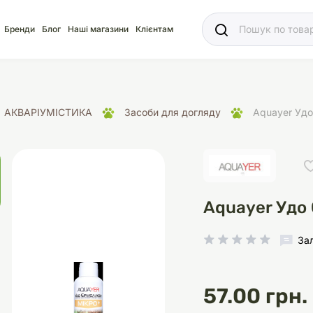
Ваш
Бренди
Блог
Наші магазини
Клієнтам
АКВАРІУМІСТИКА
Засоби для догляду
Aquayer Уд
яд
для акваріума
ріуми
Ласощі
Ласощі
Наповнювачі
Корм
Акваріуми
Корм
Aquayer Удо
За
іція
носки
суари для кліток
щі
рації
Здоров'я
Туалети та аксесуар
Здоров'я
Здоров'я
57.00 грн.
ресори
Помпи