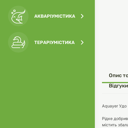
АКВАРІУМІСТИКА
Посу
Ігра
Ласо
Кліт
Філь
ТЕРАРІУМІСТИКА
Посу
Опис т
Одяг
Корм
Відгуки
Aquayer Удо
Рідке добрив
Туал
Ґрун
містить зба