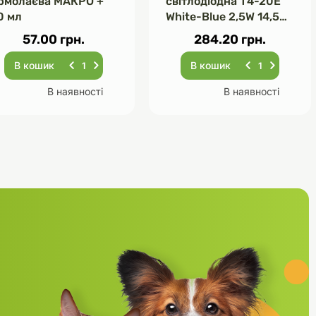
рмолаєва МАКРО +
світлодіодна Т4-20E
0 мл
White-Blue 2,5W 14,5
см
57.00 грн.
284.20 грн.
В кошик
В кошик
В наявності
В наявності