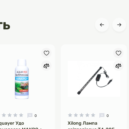
ть
0
0
quayer Удо
Xilong Лампа