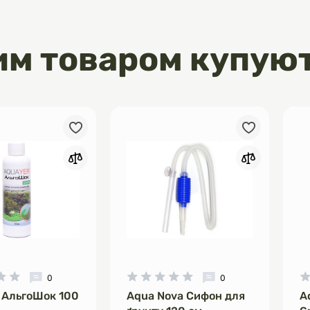
листя) та інших проблем.
двищити стійкість рослин до
ресів, покращує їхнє загальне
им товаром купую
та вигляд.
оненти:
 важливе для синтезу хлорофілу,
 для фотосинтезу та зеленого
я.
арганець (Mn): допомагають у
іологічних процесах, включаючи
та енергетичний обмін.
р (B): необхідні для здорового
, правильного розвитку кореневої
ітіння.
), кобальт (Co): важливі для
окислот, азотного метаболізму та
ів.
 використання:
0
0
ься додавати 1 мл добрива на
 АльгоШок 100
Aqua Nova Сифон для
A
 води в акваріумі.