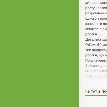
мікроелемент
росту і розв
розроблений
одного з пров
заповнити де
виникає в ак
рослин.
Детальна ха
Об’єм: 60 мл
Тип продукту
рослин, що м
Призначення
Забезпечує 
мікроелемент
цинк, мідь, м
їхнього норм
фотосинтезу 
ЧИТАТИ ПО
Важливе для 
мікроелемен
порушень у р