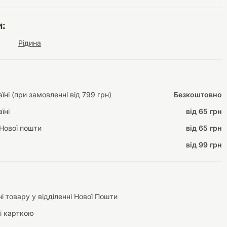
:
Рідина
Інструменти для
Домашній затишок
догляду
Освітлення
ні (при замовленні від 799 грн)
Безкоштовно
їні
від 65 грн
Нової пошти
від 65 грн
Амуніція
Автоаксесуари
Декорації
від 99 грн
і товару у відділенні Нової Пошти
і карткою