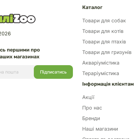
єва МАКРО+ разом з AQUAYER
ва МІКРО+, щоб забезпечити
Каталог
ма необхідними елементами в
Товари для собак
ропорціях.
 освітлення: Для ефективного
Товари для котів
 2026
я добрив важливо, щоб
кваріума було оптимальним для
Товари для птахів
рослин.
есь першими про
Товари для гризунів
аших магазинах
йте дозування: Надлишок
Акваріумістика
тів може призвести до появи
Тераріумістика
 порушення балансу води в
Інформація клієнтам
режність при використанні: Якщо
аріумі вже є проблема з
Акції
ікроелементів або водоростями,
Про нас
уванням добрива слід оцінити
ин і забезпечити належний
Бренди
Наші магазини