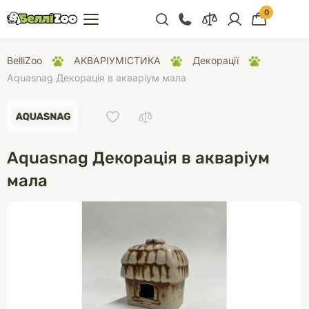
0
+38 (068) 300 91 91
BelliZoo
АКВАРІУМІСТИКА
Декорації
Відділ продажу
Aquasnag Декорація в акваріум мала
+38 (093) 300 91 91
+38 (099) 300 91 91
Відділ підтримки
Aquasnag Декорація в акваріум
+38 (068) 479 28
мала
76