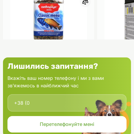
0
Акваріус Класік Меню Палички
Aquael Вкла
Лишились запитання?
банка 150 г
Fan mikro 2 
Вкажіть ваш номер телефону і ми з вами
зв’яжемось в найближчий час
В кошик
166.60 грн.
202.00 грн
В наявності