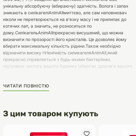
унікальну абсорбуючу (вбираючу) здатність. Волога і запах
зникають в силікагеліAnimAllмиттєво, але сам наповнювач
ніколи не перетворюється на в'язку масу і не прилипає до
котячих лап, а значить, не розноситься по
дому.СилікагельAnimAllпрекрасно висушений, що можна
визначити по прозорості його кристалів. Це дозволяє йому
вбирати максимальну кількість рідини.Також необхідно
відзначити високу гігієнічність силикагеляAnimAll,який
прекрасно справляється з будь-якими бактеріями,
підтримує чистоту вашого будинку ізберігає здоров'я вашого
улюбленця.В середньому один пакет
наповнювачаAnimAllрозрахований на один місяць для однієї
ЧИТАТИ ПОВНІСТЮ
кішки. На цей час ви забуваєте про неприємний запах і зайві
клопоти по догляду за домашніми тваринами.Не дивно, що
той, хто скористався силікагелевим
наповнювачемAnimAllдля котячого туалету і оцінив всі його
З цим товаром купують
переваги, приходить купувати його знову.Інструкція по
застосуваннюНаповніть сухий і чистий туалет наповнювачем
AnimAll (шар від 3 до 5 см).Регулярно прибирайте тверді
відходи.Перемішуйте вміст лотка раз в 1-2 дня.Не рідше 1