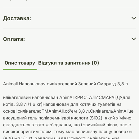
Доставка:
Оплата:
Опис товару
Відгуки та запитання (0)
Animall Наповнювач силікагелевий Зелений Смарагд 3,8 л
илікагелевий наповнювач AnimAllКРИСТАЛИСМАРАГДУдля
котів, 3.8 л (1.6 кг)Наповнювач для котячих туалетів на
основі силікагелюTMAnimAll,об'єм 3,8 л.СилікагельAnimAllце
висушений гель полікремнієвої кислоти (SiO2), який хімічно
складається з того ж з'єднання, що і звичайний пісок, але є
високопористим тілом, тому має величезну площу поверхні
(800 м2; / 1 г). Завдяки цій властивості силікагель має