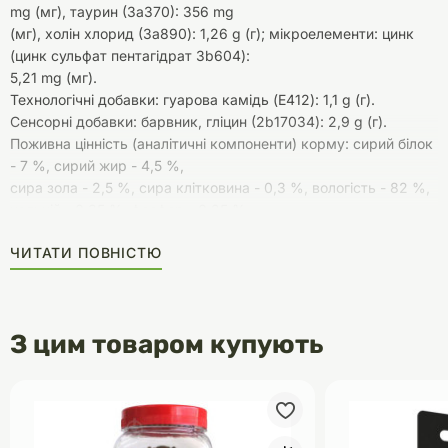
mg (мг), таурин (3а370): 356 mg
(мг), холін хлорид (3a890): 1,26 g (г); мікроелементи: цинк
(цинк сульфат пентагідрат 3b604):
5,21 mg (мг).
Технологічні добавки: гуарова камідь (E412): 1,1 g (г).
Сенсорні добавки: барвник, гліцин (2b17034): 2,9 g (г).
Поживна цінність (аналітичні компоненти) корму: сирий білок
- 7 %, сирий жир - 4,5 %,
сира зола - 2,5 %, сира клітковина - 0,3 %, вологість - 82 %,
кальцій - 0,35 %, фосфор - 0,25 %.
Енергетична цінність (калорійність) 100 g (г) корму: 321,17 kJ
ЧИТАТИ ПОВНІСТЮ
(кДж) (76,75 kcal (ккал)).
Термін придатності: 24 місяці з дати виробництва.
Зберігати в сухому місці за температури від +6 ºС до +30 ºС
.
З цим товаром купують
Корм у відкритому пакованні зберігати в холодильнику не
довше, ніж 48 год.
Порція корму повинна бути кімнатної температури.
Корм необхідно вводити в раціон поступово (принаймні
протягом перших 5-ти d (днів)).