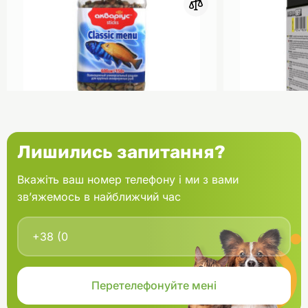
Забезпечити тварині постійний доступ до чистої свіжої питної
води.
0
Акваріус Класік Меню Палички
Aquael Вкла
Лишились запитання?
банка 150 г
Fan mikro 2 
Вкажіть ваш номер телефону і ми з вами
зв’яжемось в найближчий час
В кошик
166.60 грн.
202.00 грн
В наявності