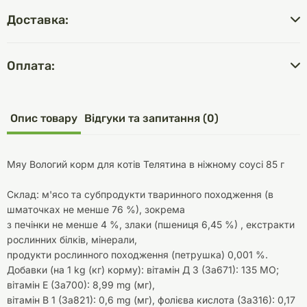
Доставка:
Оплата:
Опис товару
Відгуки та запитання (0)
Мяу Вологий корм для котів Телятина в ніжному соусі 85 г
Склад: м'ясо та субпродукти тваринного походження (в
шматочках не менше 76 %), зокрема
з печінки не менше 4 %, злаки (пшениця 6,45 %) , екстракти
рослинних білків, мінерали,
продукти рослинного походження (петрушка) 0,001 %.
Добавки (на 1 kg (кг) корму): вітамін Д 3 (3а671): 135 МО;
вітамін Е (3а700): 8,99 mg (мг),
вітамін В 1 (3а821): 0,6 mg (мг), фолієва кислота (3а316): 0,17