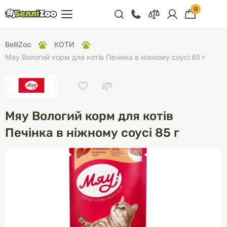
0
+38 (068) 300 91 91
BelliZoo
КОТИ
Відділ продажу
Мяу Вологий корм для котів Печінка в ніжному соусі 85 г
+38 (093) 300 91 91
+38 (099) 300 91 91
Відділ підтримки
Мяу Вологий корм для котів
+38 (068) 479 28
Печінка в ніжному соусі 85 г
76