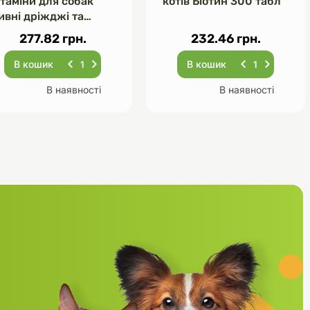
ітаміни для собак
котів Біотин 300 табл
ивні дріжджі та
асник 120 табл
277.82 грн.
232.46 грн.
В кошик
В кошик
В наявності
В наявності