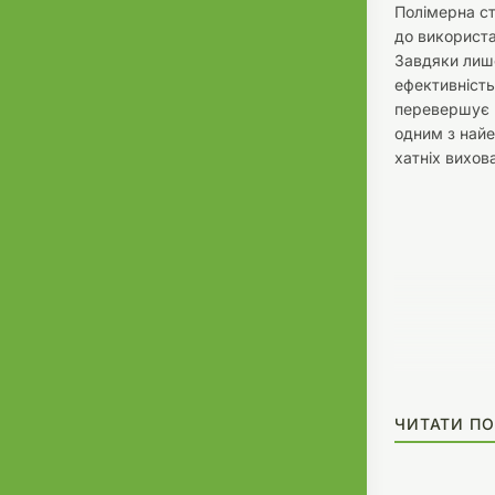
Полімерна ст
до використа
Завдяки лиш
ефективність
перевершує в
одним з найе
хатніх вихова
ЧИТАТИ ПО