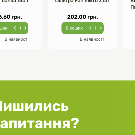
 банка 150 г
фільтра Fan mikro 2 шт
В
П
Ч
6.60 грн.
202.00 грн.
ошик
В кошик
В наявності
В наявності
Лишились
запитання?