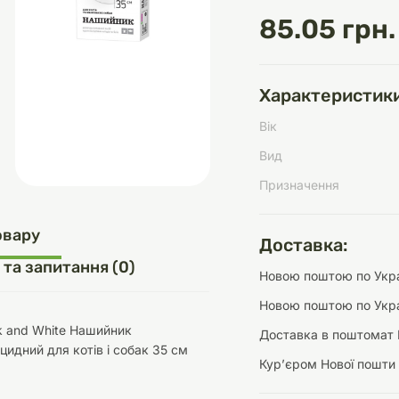
85.05 грн.
д
шки
щі
ки та переноски
Домашній затишок
Засоби для догляду
Наповнювачі
Характеристики
три
Обігрівачі
Вік
Вид
Призначення
д
Інструменти для
овару
Доставка:
Переноски
догляду
Засоби для догляду
 та запитання (0)
Новою поштою по Украї
Новою поштою по Укра
k and White Нашийник
Доставка в поштомат 
цидний для котів і собак 35 см
Курʼєром Нової пошти
ети та аскесуари
ти
Аксесуари