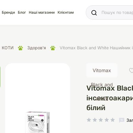
Ваш
Бренди
Блог
Наші магазини
Клієнтам
КОТИ
Здоров'я
Vitomax Black and White Нашийник і
Vitomax
яд
для акваріума
ріуми
Ласощі
Ласощі
Наповнювачі
Корм
Акваріуми
Корм
Black and
Vitomax Blac
інсектоакари
White
білий
іція
носки
суари для кліток
щі
рації
Здоров'я
Туалети та аксесуар
Здоров'я
Здоров'я
За
ресори
Помпи