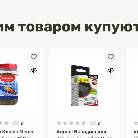
им товаром купую
0
0
с Класік Меню
Aquael Вкладиш для
V