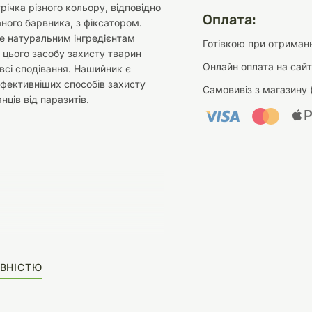
річка різного кольору, відповідно
Оплата:
ного барвника, з фіксатором.
е натуральним інгредієнтам
Готівкою при отриманн
 цього засобу захисту тварин
Онлайн оплата на сайт
сі сподівання. Нашийник є
фективніших способів захисту
Самовивіз з магазину 
нців від паразитів.
ВНІСТЮ