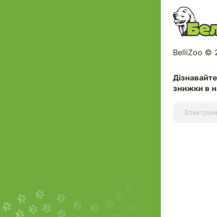
BelliZoo ©
Дізнавайт
знижки в н