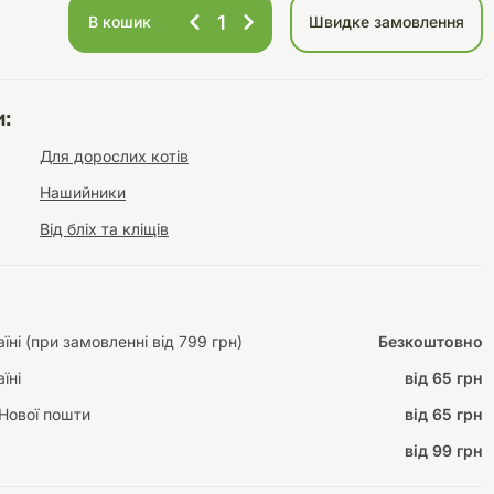
В кошик
Швидке замовлення
Інструменти для
Домашній затишок
:
догляду
Освітлення
Для дорослих котів
Нашийники
Від бліх та кліщів
Амуніція
Автоаксесуари
Декорації
ні (при замовленні від 799 грн)
Безкоштовно
їні
від 65 грн
Нової пошти
від 65 грн
від 99 грн