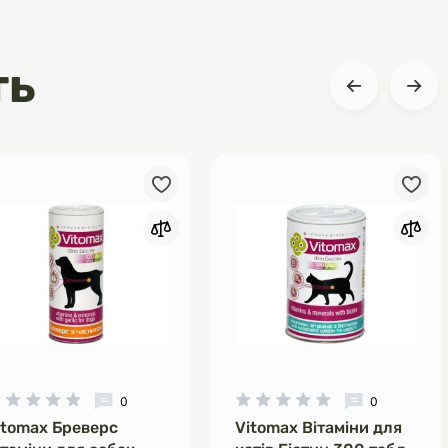
ть
0
0
itomax Бреверс
Vitomax Вітаміни для