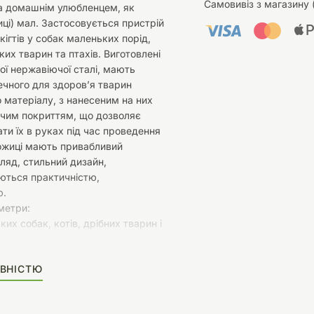
Самовивіз з магазину 
за домашнім улюбленцем, як
жиці) мал. Застосовується пристрій
кігтів у собак маленьких порід,
ких тварин та птахів. Виготовлені
ної нержавіючої сталі, мають
ечного для здоров’я тварин
 матеріалу, з нанесеним на них
чим покриттям, що дозволяє
ти їх в руках під час проведення
ожиці мають привабливий
гляд, стильний дизайн,
ються практичністю,
ю.
метри:
ких собак, котів, дрібних тварин і
а сталь
ВНІСТЮ
 ручки з гумовим покриттям.