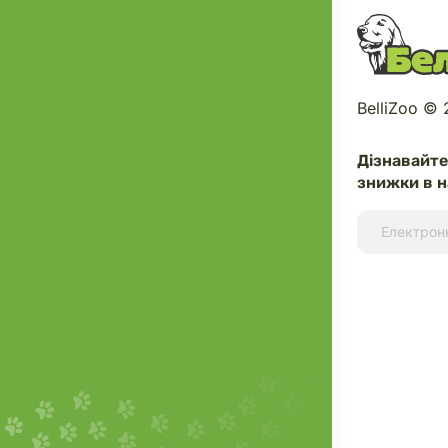
BelliZoo ©
Дізнавайт
знижки в н