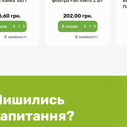
 банка 150 г
фільтра Fan mikro 2 шт
В
П
Ч
6.60 грн.
202.00 грн.
ошик
В кошик
В наявності
В наявності
Лишились
запитання?