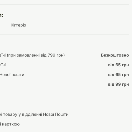
:
Кігтеріз
Інструменти для
Домашній затишок
догляду
Освітлення
ні (при замовленні від 799 грн)
Безкоштовно
їні
від 65 грн
Нової пошти
від 65 грн
Амуніція
Автоаксесуари
Декорації
від 99 грн
і товару у відділенні Нової Пошти
і карткою