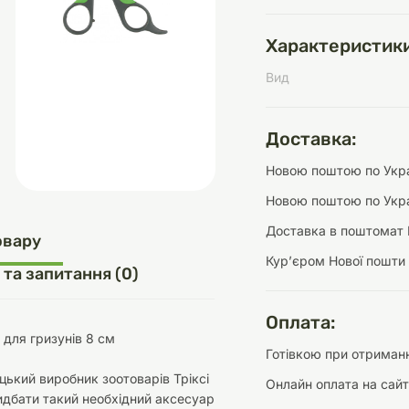
Характеристики
Вид
д
шки
щі
ки та переноски
Домашній затишок
Засоби для догляду
Наповнювачі
три
Обігрівачі
Доставка:
Новою поштою по Украї
Новою поштою по Укра
Доставка в поштомат 
д
Інструменти для
овару
Переноски
догляду
Засоби для догляду
Курʼєром Нової пошти
 та запитання (0)
Оплата:
із для гризунів 8 см
Готівкою при отриманн
цький виробник зоотоварів Тріксі
Онлайн оплата на сайт
ети та аскесуари
ти
Аксесуари
дбати такий необхідний аксесуар