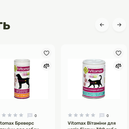
ть
0
0
itomax Бреверс
Vitomax Вітаміни для