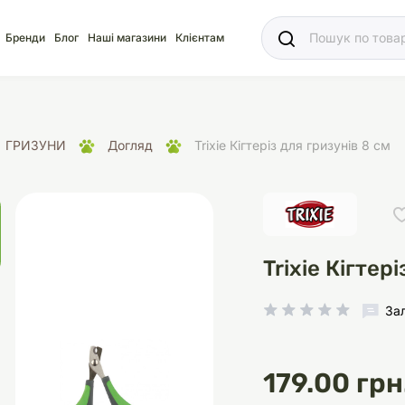
Ваш
Бренди
Блог
Наші магазини
Клієнтам
ГРИЗУНИ
Догляд
Trixie Кігтеріз для гризунів 8 см
яд
для акваріума
ріуми
Ласощі
Ласощі
Наповнювачі
Корм
Акваріуми
Корм
Trixie Кігтер
За
іція
носки
суари для кліток
щі
рації
Здоров'я
Туалети та аксесуар
Здоров'я
Здоров'я
179.00 грн
ресори
Помпи