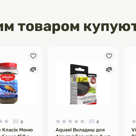
им товаром купую
0
0
с Класік Меню
Aquael Вкладиш для
V