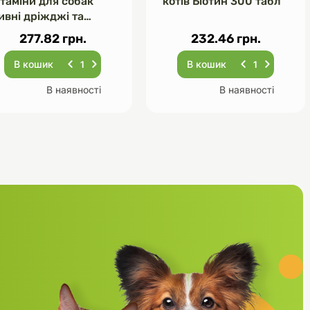
ітаміни для собак
котів Біотин 300 табл
ивні дріжджі та
асник 120 табл
277.82 грн.
232.46 грн.
В кошик
В кошик
В наявності
В наявності